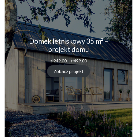
Domek letniskowy 35 m² –
projekt domu
Zakres
zł
249.00
–
zł
499.00
cen:
od
Zobacz projekt
zł249.00
do
zł499.00