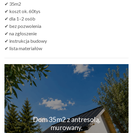
✔ 35m2
✔ koszt ok. 60tys
✔ dla 1–2 osób
✔ bez pozwolenia
✔ na zgłoszenie
✔ instrukcja budowy
✔ lista materiałów
Dom 35m2 z antresolą,
murowany.