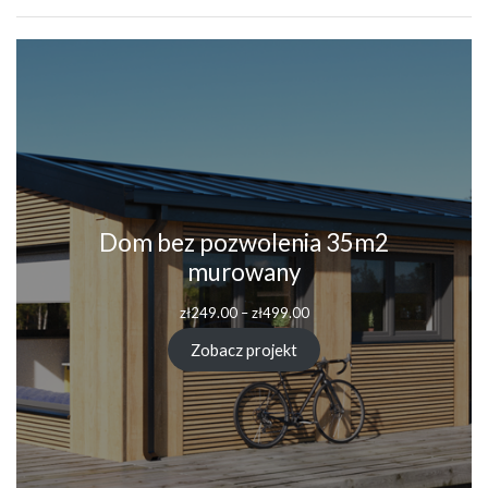
Dom bez pozwolenia 35m2
murowany
Zakres
zł
249.00
–
zł
499.00
cen:
od
Zobacz projekt
zł249.00
do
zł499.00