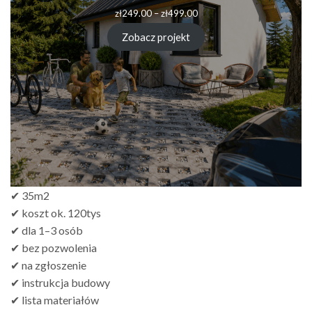
Zakres
zł
249.00
–
zł
499.00
cen:
od
Zobacz projekt
zł249.00
do
zł499.00
✔ 35m2
✔ koszt ok. 120tys
✔ dla 1–3 osób
✔ bez pozwolenia
✔ na zgłoszenie
✔ instrukcja budowy
✔ lista materiałów