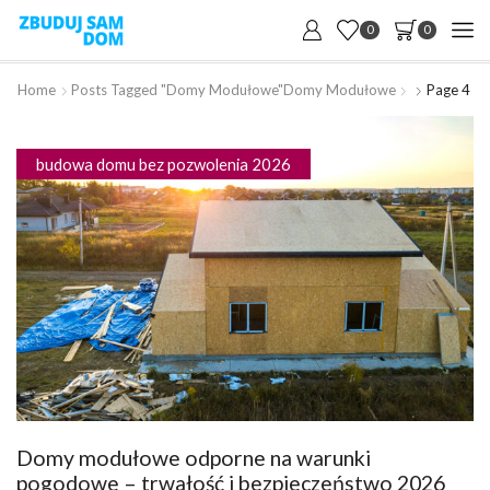
0
0
Home
Posts Tagged "domy Modułowe"
Domy Modułowe
Page 4
budowa domu bez pozwolenia 2026
Domy modułowe odporne na warunki
pogodowe – trwałość i bezpieczeństwo 2026