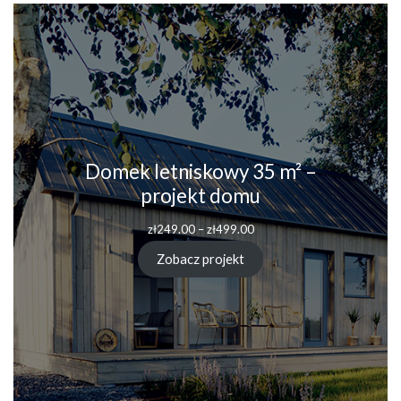
Domek letniskowy 35 m² –
projekt domu
Zakres
zł
249.00
–
zł
499.00
cen:
od
Zobacz projekt
zł249.00
do
zł499.00