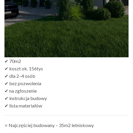
✔ 70m2
✔ koszt ok. 156tys
✔ dla 2–4 osób
✔ bez pozwolenia
✔ na zgłoszenie
✔ instrukcja budowy
✔ lista materiałów
⭐ Najczęściej budowany – 35m2 letniskowy