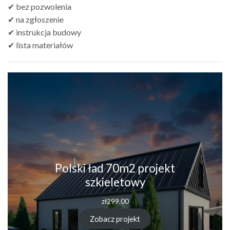
✔ bez pozwolenia
✔ na zgłoszenie
✔ instrukcja budowy
✔ lista materiałów
Polski ład 70m2 projekt
szkieletowy
zł
299.00
Zobacz projekt