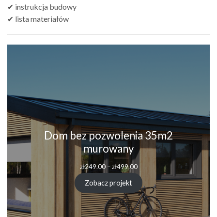
✔ instrukcja budowy
✔ lista materiałów
Dom bez pozwolenia 35m2
murowany
Zakres
zł
249.00
–
zł
499.00
cen:
od
Zobacz projekt
zł249.00
do
zł499.00