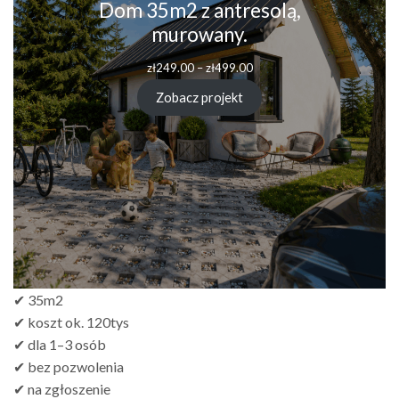
Dom 35m2 z antresolą,
murowany.
Zakres
zł
249.00
–
zł
499.00
cen:
od
Zobacz projekt
zł249.00
do
zł499.00
✔ 35m2
✔ koszt ok. 120tys
✔ dla 1–3 osób
✔ bez pozwolenia
✔ na zgłoszenie