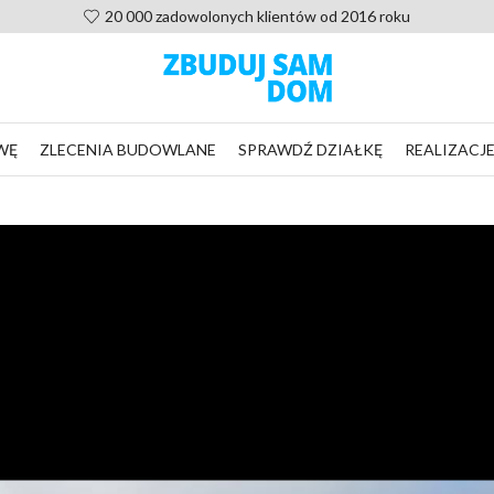
Pomoc po zakupie projektu, ni
WĘ
ZLECENIA BUDOWLANE
SPRAWDŹ DZIAŁKĘ
REALIZACJ