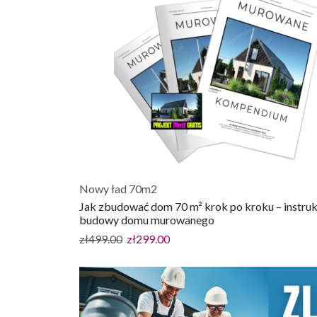
Nowy ład 70m2
Jak zbudować dom 70 m² krok po kroku – instruk
budowy domu murowanego
zł
499.00
zł
299.00