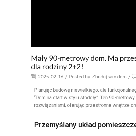
Mały 90-metrowy dom. Ma przest
dla rodziny 2+2!
2025-02-16
/
Posted by
Zbuduj sam dom
/
Planując budowę niewielkiego, ale funkcjonalne
“Dom na start w stylu stodoły”. Ten 90-metrow
rozwiązaniami, oferując przestronne wnętrze or
Przemyślany układ pomieszcz