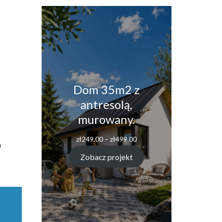
Dom 35m2 z
antresolą,
murowany.
zł
249.00
–
zł
499.00
a
Zobacz projekt