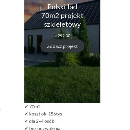
Polski ład
70m2 projekt
szkieletowy
zł
299.00
Zobacz projekt
✔ 70m2
a
✔ koszt ok. 156tys
✔ dla 2–4 osób
✔ bez pozwolenia