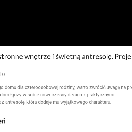
ronne wnętrze i świetną antresolę. Proje
0
go domu dla czteroosobowej rodziny, warto zwrócić uwagę na pr
y dom łączy w sobie nowoczesny design z praktycznymi
az antresolę, która dodaje mu wyjątkowego charakteru.
eń