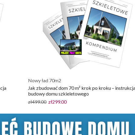
Nowy ład 70m2
cja
Jak zbudować dom 70 m² krok po kroku – instrukcj
budowy domu szkieletowego
zł
499.00
zł
299.00