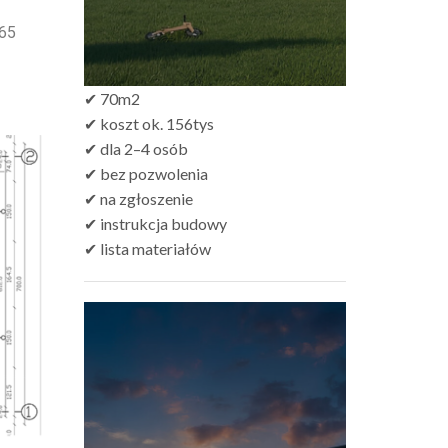
,65
✔ 70m2
✔ koszt ok. 156tys
✔ dla 2–4 osób
✔ bez pozwolenia
✔ na zgłoszenie
✔ instrukcja budowy
✔ lista materiałów