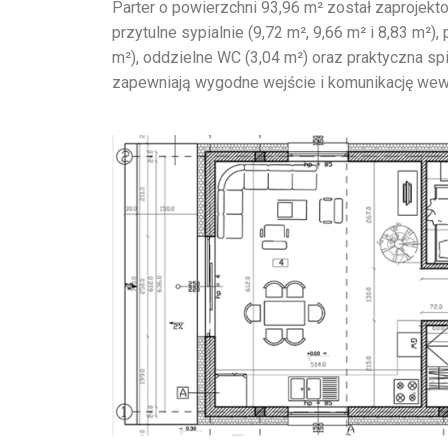
Parter o powierzchni 93,96 m² został zaprojekt
przytulne sypialnie (9,72 m², 9,66 m² i 8,83 m²
m²), oddzielne WC (3,04 m²) oraz praktyczna spiż
zapewniają wygodne wejście i komunikację wew