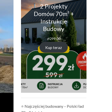
2 Projekty
Domów 70m² +
Instrukcje
Budowy
zł
299.00
Kup teraz
⭐ Najczęściej budowany – Polski ład