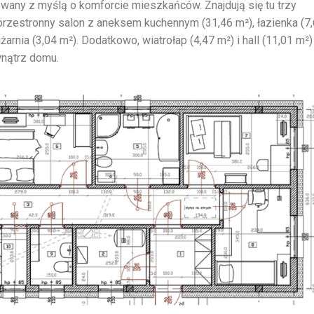
owany z myślą o komforcie mieszkańców. Znajdują się tu trzy
), przestronny salon z aneksem kuchennym (31,46 m²), łazienka (7
arnia (3,04 m²). Dodatkowo, wiatrołap (4,47 m²) i hall (11,01 m²)
nątrz domu.