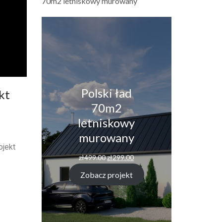
70m2 letniskowy murowany
Polski ład
kt
70m2
letniskowy
murowany
ojekt
zł
499.00
zł
299.00
Zobacz projekt