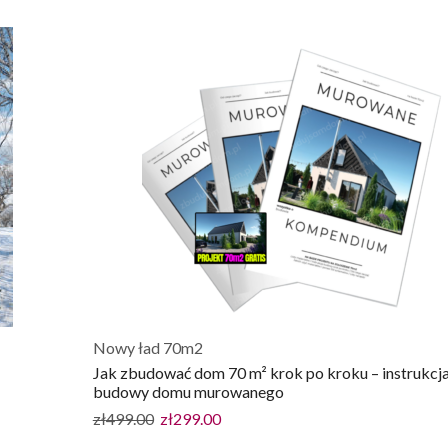
Nowy ład 70m2
Jak zbudować dom 70 m² krok po kroku – instrukcj
budowy domu murowanego
zł
499.00
zł
299.00