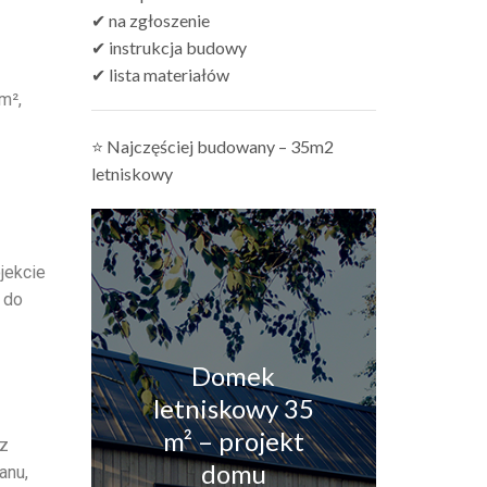
✔ na zgłoszenie
✔ instrukcja budowy
✔ lista materiałów
m²,
⭐ Najczęściej budowany – 35m2
letniskowy
jekcie
 do
Domek
letniskowy 35
m² – projekt
 z
domu
anu,