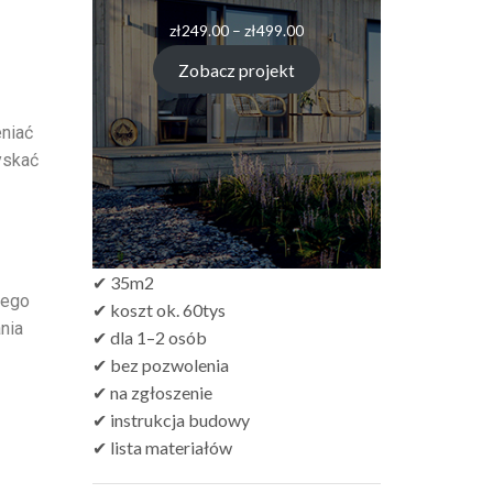
zł
249.00
–
zł
499.00
Zobacz projekt
eniać
yskać
✔ 35m2
nego
✔ koszt ok. 60tys
nia
✔ dla 1–2 osób
✔ bez pozwolenia
✔ na zgłoszenie
✔ instrukcja budowy
✔ lista materiałów