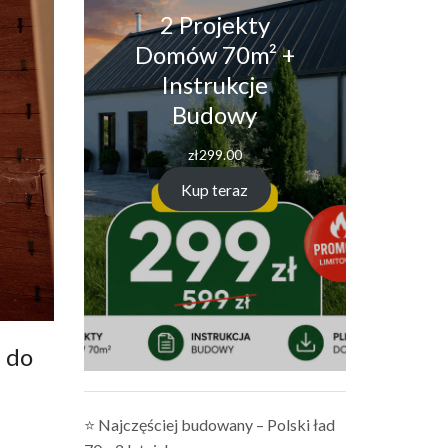
2 Projekty
Domów 70m² +
Instrukcje
Budowy
zł
299.00
Kup teraz
 do
⭐ Najczęściej budowany – Polski ład