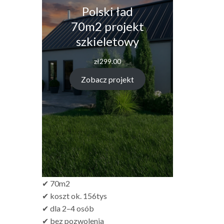
Polski ład
70m2 projekt
szkieletowy
zł
299.00
Zobacz projekt
✔ 70m2
✔ koszt ok. 156tys
✔ dla 2–4 osób
✔ bez pozwolenia