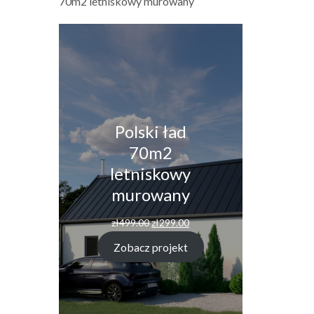
70m2 letniskowy murowany
Polski ład
70m2
letniskowy
murowany
Pierwotna
Aktualna
zł
499.00
zł
299.00
cena
cena
wynosiła:
wynosi:
Zobacz projekt
zł499.00.
zł299.00.