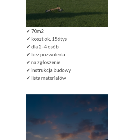
✔ 70m2
✔ koszt ok. 156tys
✔ dla 2–4 osób
✔ bez pozwolenia
✔ na zgłoszenie
✔ instrukcja budowy
✔ lista materiałów