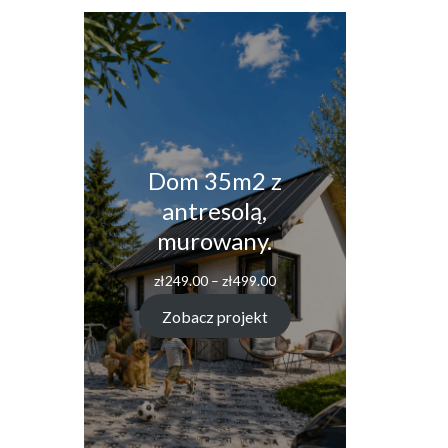
Dom 35m2 z
antresolą,
murowany.
Zakres
zł
249.00
–
zł
499.00
cen:
od
Zobacz projekt
zł249.00
do
zł499.00