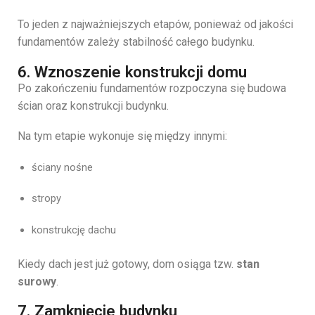
To
jeden
z
najważniejszych
etapów,
ponieważ
od
jakości
fundamentów
zależy
stabilność
całego
budynku.
6. Wznoszenie konstrukcji domu
Po
zakończeniu
fundamentów
rozpoczyna
się
budowa
ścian
oraz
konstrukcji
budynku.
Na
tym
etapie
wykonuje
się
między
innymi:
ściany
nośne
stropy
konstrukcję
dachu
Kiedy
dach
jest
już
gotowy,
dom
osiąga
tzw.
stan
surowy
.
7. Zamknięcie budynku