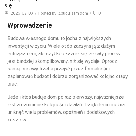
się
2025-02-03
/
Posted by
Zbuduj sam dom
/
0
Wprowadzenie
Budowa
własnego
domu
to
jedna
z
największych
inwestycji
w
życiu.
Wiele
osób
zaczyna
ją
z
dużym
entuzjazmem,
ale
szybko
okazuje
się,
że
cały
proces
jest
bardziej
skomplikowany,
niż
się
wydaje.
Oprócz
samej
budowy
trzeba
przejść
przez
formalności,
zaplanować
budżet
i
dobrze
zorganizować
kolejne
etapy
prac.
Jeżeli
ktoś
buduje
dom
po
raz
pierwszy,
najważniejsze
jest
zrozumienie
kolejności
działań.
Dzięki
temu
można
uniknąć
wielu
problemów,
opóźnień
i
dodatkowych
kosztów.