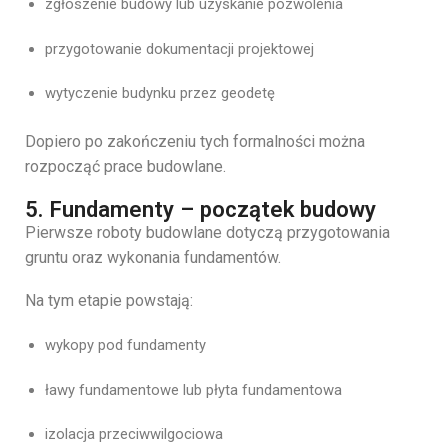
zgłoszenie
budowy
lub
uzyskanie
pozwolenia
przygotowanie
dokumentacji
projektowej
wytyczenie
budynku
przez
geodetę
Dopiero
po
zakończeniu
tych
formalności
można
rozpocząć
prace
budowlane.
5. Fundamenty – początek budowy
Pierwsze
roboty
budowlane
dotyczą
przygotowania
gruntu
oraz
wykonania
fundamentów.
Na
tym
etapie
powstają:
wykopy
pod
fundamenty
ławy
fundamentowe
lub
płyta
fundamentowa
izolacja
przeciwwilgociowa