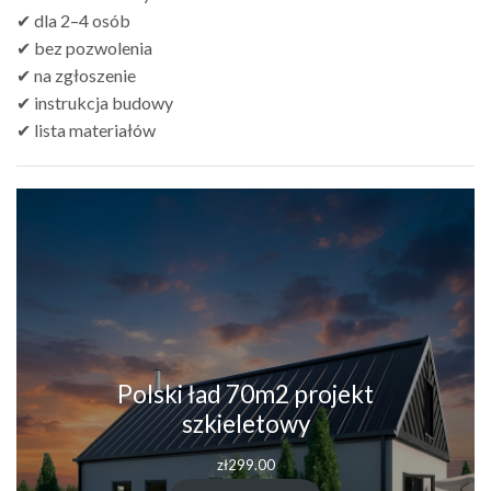
✔ dla 2–4 osób
✔ bez pozwolenia
✔ na zgłoszenie
✔ instrukcja budowy
✔ lista materiałów
Polski ład 70m2 projekt
szkieletowy
zł
299.00