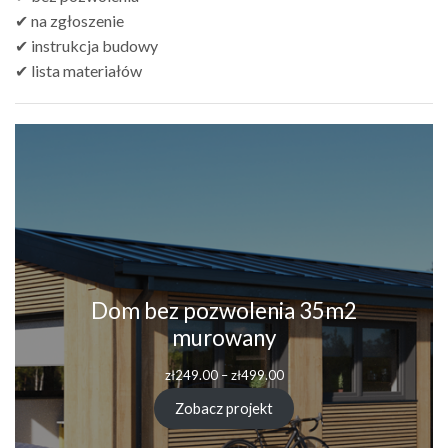
✔ na zgłoszenie
✔ instrukcja budowy
✔ lista materiałów
Dom bez pozwolenia 35m2
murowany
zł
249.00
–
zł
499.00
Zobacz projekt