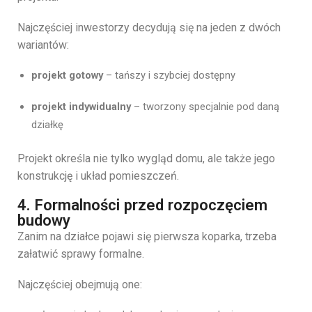
Najczęściej
inwestorzy
decydują
się
na
jeden
z
dwóch
wariantów:
projekt
gotowy
–
tańszy
i
szybciej
dostępny
projekt
indywidualny
–
tworzony
specjalnie
pod
daną
działkę
Projekt
określa
nie
tylko
wygląd
domu,
ale
także
jego
konstrukcję
i
układ
pomieszczeń.
4. Formalności przed rozpoczęciem
budowy
Zanim
na
działce
pojawi
się
pierwsza
koparka,
trzeba
załatwić
sprawy
formalne.
Najczęściej
obejmują
one: