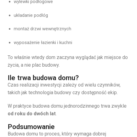
wylewki
podłogowe
układanie
podłóg
montaż
drzwi
wewnętrznych
wyposażenie
łazienki
i
kuchni
To
właśnie
wtedy
dom
zaczyna
wyglądać
jak
miejsce
do
życia,
a
nie
plac
budowy.
Ile trwa budowa domu?
Czas
realizacji
inwestycji
zależy
od
wielu
czynników,
takich
jak
technologia
budowy
czy
dostępność
ekip.
W
praktyce
budowa
domu
jednorodzinnego
trwa
zwykle
od
roku
do
dwóch
lat
.
Podsumowanie
Budowa
domu
to
proces,
który
wymaga
dobrej