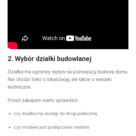
2. Wybór działki budowlanej
Działka
ma
ogromny
wpływ
na
późniejszą
budowę
domu.
Nie
chodzi
tylko
o
lokalizację,
ale
także
o
warunki
techniczne.
Przed
zakupem
warto
sprawdzić:
czy
działka
ma
dostęp
do
drogi
publicznej
czy
możliwe
jest
podłączenie
mediów