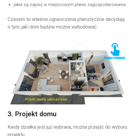
jakie
są
zapisy
w
miejscowym
planie
zagospodarowania
Czasem
to
właśnie
ograniczenia
planistyczne
decydują
o
tym,
jaki
dom
będzie
można
wybudować.
3. Projekt domu
Kiedy
działka
jest
już
wybrana,
można
przejść
do
wyboru
projektu.