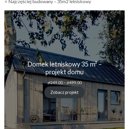
⭐ Najczęściej budowany – 35m2 letniskowy
Domek letniskowy 35 m² –
projekt domu
zł
249.00
–
zł
499.00
Zobacz projekt