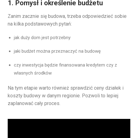
1. Pomysł i określenie budżetu
Zanim
zacznie
się
budowa,
trzeba
odpowiedzieć
sobie
na
kilka
podstawowych
pytań:
jak
duży
dom
jest
potrzebny
jaki
budżet
można
przeznaczyć
na
budowę
czy
inwestycja
będzie
finansowana
kredytem
czy
z
własnych
środków
Na
tym
etapie
warto
również
sprawdzić
ceny
działek
i
koszty
budowy
w
danym
regionie.
Pozwoli
to
lepiej
zaplanować
cały
proces.