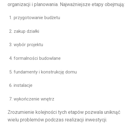
organizacji
i
planowania.
Najważniejsze
etapy
obejmują:
przygotowanie
budżetu
zakup
działki
wybór
projektu
formalności
budowlane
fundamenty
i
konstrukcję
domu
instalacje
wykończenie
wnętrz
Zrozumienie
kolejności
tych
etapów
pozwala
uniknąć
wielu
problemów
podczas
realizacji
inwestycji.