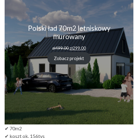
Polski ład 70m2 letniskowy
murowany
zł
499.00
zł
299.00
Zobacz projekt
✔ 70m2
✔ koszt ok. 156tys