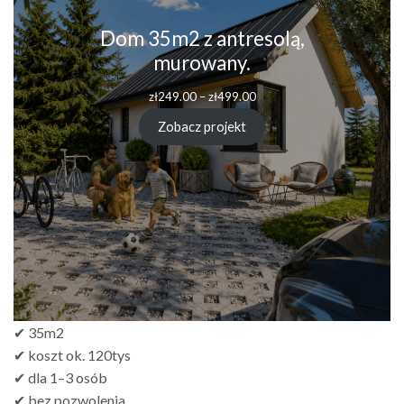
Dom 35m2 z antresolą,
murowany.
zł
249.00
–
zł
499.00
Zobacz projekt
✔ 35m2
✔ koszt ok. 120tys
✔ dla 1–3 osób
✔ bez pozwolenia