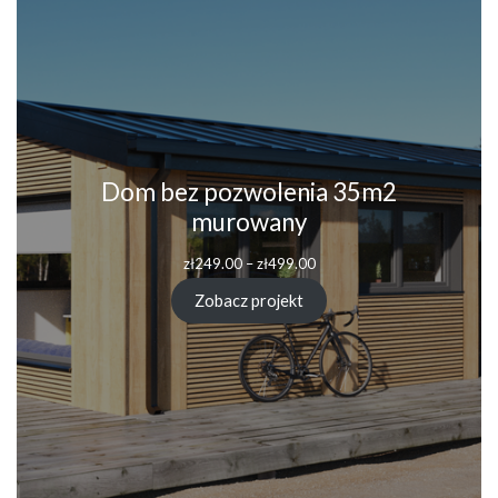
Dom bez pozwolenia 35m2
murowany
Zakres
zł
249.00
–
zł
499.00
cen:
od
Zobacz projekt
zł249.00
do
zł499.00