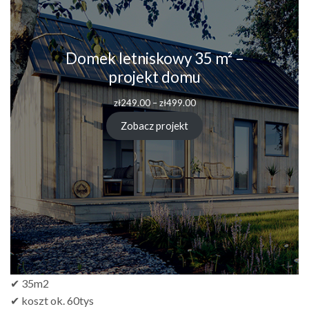
Domek letniskowy 35 m² –
projekt domu
Zakres
zł
249.00
–
zł
499.00
cen:
od
Zobacz projekt
zł249.00
do
zł499.00
✔ 35m2
✔ koszt ok. 60tys