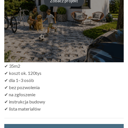
od
Zobacz projekt
zł249.00
do
zł499.00
✔ 35m2
✔ koszt ok. 120tys
✔ dla 1–3 osób
✔ bez pozwolenia
✔ na zgłoszenie
✔ instrukcja budowy
✔ lista materiałów