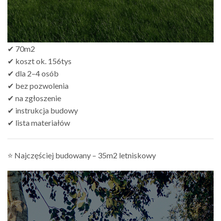
✔ 70m2
✔ koszt ok. 156tys
✔ dla 2–4 osób
✔ bez pozwolenia
✔ na zgłoszenie
✔ instrukcja budowy
✔ lista materiałów
⭐ Najczęściej budowany – 35m2 letniskowy