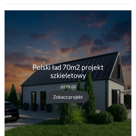
Polski ład 70m2 projekt
szkieletowy
zł
299.00
Zobacz projekt