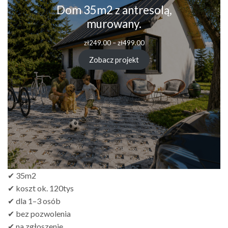
Dom 35m2 z antresolą,
murowany.
Zakres
zł
249.00
–
zł
499.00
cen:
od
Zobacz projekt
zł249.00
do
zł499.00
✔ 35m2
✔ koszt ok. 120tys
✔ dla 1–3 osób
✔ bez pozwolenia
✔ na zgłoszenie