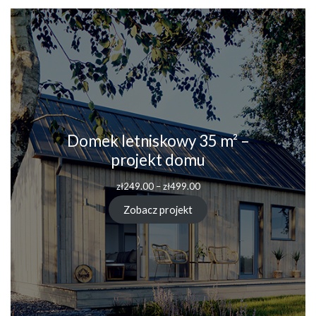
Domek letniskowy 35 m² –
projekt domu
Zakres
zł
249.00
–
zł
499.00
cen:
od
Zobacz projekt
zł249.00
do
zł499.00