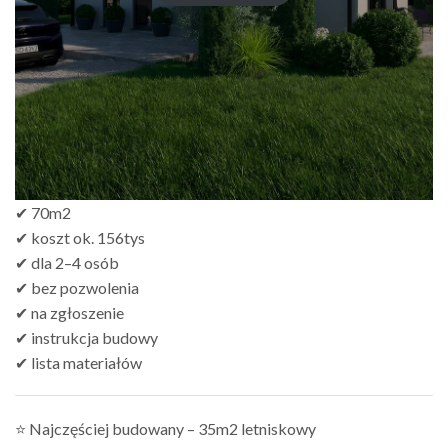
✔ 70m2
✔ koszt ok. 156tys
✔ dla 2–4 osób
✔ bez pozwolenia
✔ na zgłoszenie
✔ instrukcja budowy
✔ lista materiałów
⭐ Najczęściej budowany – 35m2 letniskowy