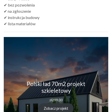
✔ bez pozwolenia
✔ na zgłoszenie
✔ instrukcja budowy
✔ lista materiałów
Polski ład 70m2 projekt
szkieletowy
zł
299.00
Zobacz projekt