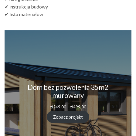
✔ instrukcja budowy
✔ lista materiałów
Dom bez pozwolenia 35m2
murowany
Zakres
zł
249.00
–
zł
499.00
cen:
od
Zobacz projekt
zł249.00
do
zł499.00