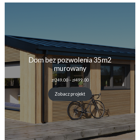
Dom bez pozwolenia 35m2
murowany
Zakres
zł
249.00
–
zł
499.00
cen:
od
Zobacz projekt
zł249.00
do
zł499.00