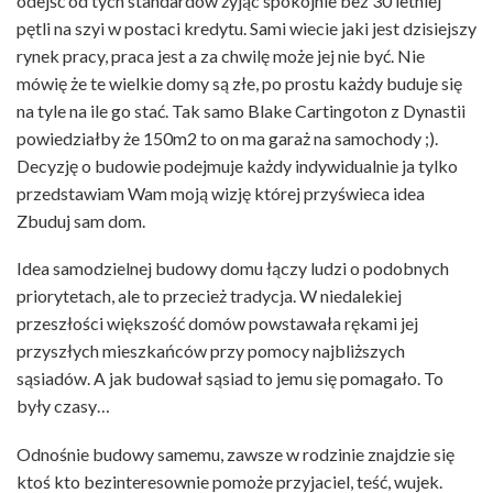
odejść od tych standardów żyjąc spokojnie bez 30 letniej
pętli na szyi w postaci kredytu. Sami wiecie jaki jest dzisiejszy
rynek pracy, praca jest a za chwilę może jej nie być. Nie
mówię że te wielkie domy są złe, po prostu każdy buduje się
na tyle na ile go stać. Tak samo Blake Cartingoton z Dynastii
powiedziałby że 150m2 to on ma garaż na samochody ;).
Decyzję o budowie podejmuje każdy indywidualnie ja tylko
przedstawiam Wam moją wizję której przyświeca idea
Zbuduj sam dom.
Idea samodzielnej budowy domu łączy ludzi o podobnych
priorytetach, ale to przecież tradycja. W niedalekiej
przeszłości większość domów powstawała rękami jej
przyszłych mieszkańców przy pomocy najbliższych
sąsiadów. A jak budował sąsiad to jemu się pomagało. To
były czasy…
Odnośnie budowy samemu, zawsze w rodzinie znajdzie się
ktoś kto bezinteresownie pomoże przyjaciel, teść, wujek.