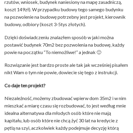
rzutów, wniosek, budynek naniesiony na mapę zasadniczą,
koszt 149zł). W przypadku budowy tego samego budynku
na pozwolenie na budowę potrzebny jest projekt, kierownik
budowy, odbiory (koszt 3-5tys złotych).
Dzięki doświadczeniu znalazłem sposób w jaki można
postawić budynek 70m2 bez pozwolenia na budowę, każdy
powie na początku “To niemożliwe!” a jednak 🙂
Rozwiązanie jest bardzo proste ale tak jak wcześniej pisałem
nikt Wam o tym nie powie, dowiecie się tego z instrukcji.
Co daje ten projekt?
Niezależność, możemy zbudować wpierw dom 35m2 i w nim
mieszkać a miarę czasu się rozbudować, to jest według mnie
idealna alternatywa dla młodych osób które nie mają
kapitału, lub osób które nie chcą żyć 30 lat na kredycie z
pętlą na szyi, aczkolwiek każdy podejmuje decyzję którą