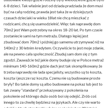
6-8 dzieci. Tak właśnie jest od dziada pradziada że dom musi
być na całą rodzinę, prawda jest taka że w dzisiejszych
czasach dzieciaki w wieku 18lat nie chcą mieszkać z
rodzicami, chcą się usamodzielnić. Więc tak naprawdę dom
70m2 jest Wam potrzebny na okres 18-20 lat. Po tym czasie
zostaniecie sami na tym metrażu. Dlatego lepiej jest
zbudować dom 70m2 i później go samemu utrzymywać niż na
140m2 z 30 letnim kredytem. Oczywiście to jest moje zdanie,
ale na pewno cała społeczność Zbuduj sam dom się z tym
zgodzi. Zauważcie też jakie domy buduje się w Polsce metraż
minimum 140-160m2 gdzie dach jest tak skomplikowany że
trzeba naprawdę nie lada specjalisty, wszystko są to koszta,
koszta i jeszcze raz koszta. Czemu nie są budowane proste
bryły? Bo takie domy są albo budowane na pokaz lub jest to
tak zwany “standard” przekazywany z pokolenia na
pokolenie od którego dużo osób boi się odejść. Zrób coś
innego to za chwilę będziesz na językach. Ale czy nie warto