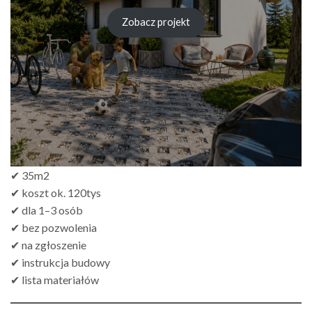
cen:
od
Zobacz projekt
zł249.00
do
zł499.00
✔ 35m2
✔ koszt ok. 120tys
✔ dla 1–3 osób
✔ bez pozwolenia
✔ na zgłoszenie
✔ instrukcja budowy
✔ lista materiałów