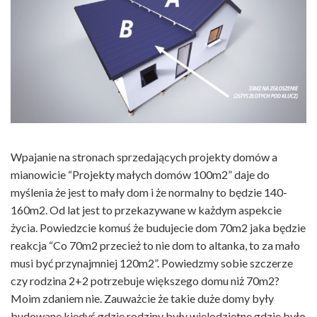
Wpajanie na stronach sprzedających projekty domów a
mianowicie “Projekty małych domów 100m2” daje do
myślenia że jest to mały dom i że normalny to będzie 140-
160m2. Od lat jest to przekazywane w każdym aspekcie
życia. Powiedzcie komuś że budujecie dom 70m2 jaka będzie
reakcja “Co 70m2 przecież to nie dom to altanka, to za mało
musi być przynajmniej 120m2”. Powiedzmy sobie szczerze
czy rodzina 2+2 potrzebuje większego domu niż 70m2?
Moim zdaniem nie. Zauważcie że takie duże domy były
budowane kiedyś gdzie rodziny były wielodzietne gdzie było