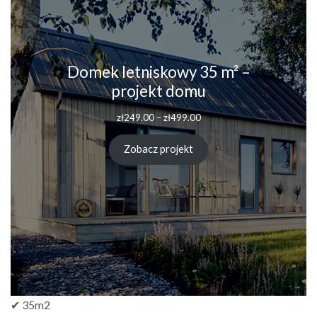
Domek letniskowy 35 m² –
projekt domu
Zakres
zł
249.00
–
zł
499.00
cen:
od
Zobacz projekt
zł249.00
do
zł499.00
✔ 35m2