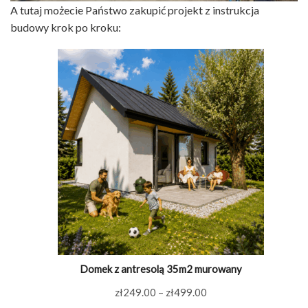
A tutaj możecie Państwo zakupić projekt z instrukcja
budowy krok po kroku:
Domek z antresolą 35m2 murowany
Zakres
zł
249.00
–
zł
499.00