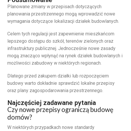
Planowane
zmiany
w
przepisach
dotyczących
planowania
przestrzennego
mogą
wprowadzić
nowe
wymagania
dotyczące
lokalizacji
działek
budowlanych.
Celem
tych
regulacji
jest
zapewnienie
mieszkańcom
lepszego
dostępu
do
szkół,
terenów
zielonych
oraz
infrastruktury
publicznej.
Jednocześnie
nowe
zasady
mogą
znacząco
wpłynąć
na
rynek
działek
budowlanych
i
możliwości
zabudowy
w
niektórych
regionach.
Dlatego
przed
zakupem
działki
lub
rozpoczęciem
budowy
warto
dokładnie
sprawdzić
lokalne
przepisy
oraz
plany
zagospodarowania
przestrzennego.
Najczęściej zadawane pytania
Czy
nowe
przepisy
ograniczą
budowę
domów?
W
niektórych
przypadkach
nowe
standardy