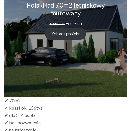
Polski ład 70m2 letniskowy
murowany
zł
499.00
zł
299.00
Zobacz projekt
✔ 70m2
✔ koszt ok. 156tys
✔ dla 2–4 osób
✔ bez pozwolenia
✔ na zgłoszenie