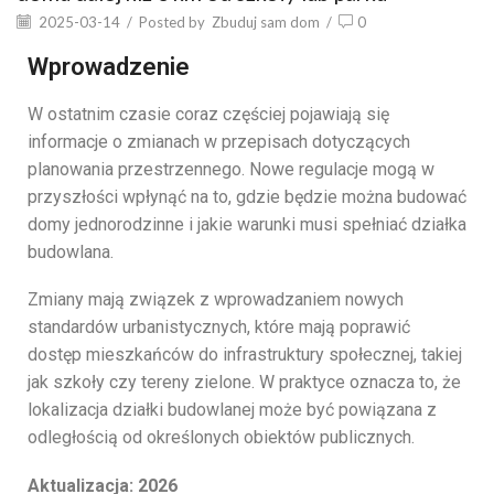
2025-03-14
/
Posted by
Zbuduj sam dom
/
0
Wprowadzenie
W
ostatnim
czasie
coraz
częściej
pojawiają
się
informacje
o
zmianach
w
przepisach
dotyczących
planowania
przestrzennego.
Nowe
regulacje
mogą
w
przyszłości
wpłynąć
na
to,
gdzie
będzie
można
budować
domy
jednorodzinne
i
jakie
warunki
musi
spełniać
działka
budowlana.
Zmiany
mają
związek
z
wprowadzaniem
nowych
standardów
urbanistycznych,
które
mają
poprawić
dostęp
mieszkańców
do
infrastruktury
społecznej,
takiej
jak
szkoły
czy
tereny
zielone.
W
praktyce
oznacza
to,
że
lokalizacja
działki
budowlanej
może
być
powiązana
z
odległością
od
określonych
obiektów
publicznych.
Aktualizacja:
2026