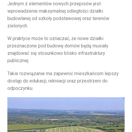
Jednym
z
elementów
nowych
przepisów
jest
wprowadzenie
maksymalnej
odległości
działki
budowlanej
od
szkoły
podstawowej
oraz
terenów
zielonych.
W
praktyce
może
to
oznaczać,
że
nowe
działki
przeznaczone
pod
budowę
domów
będą
musiały
znajdować
się
stosunkowo
blisko
infrastruktury
publicznej.
Takie
rozwiązanie
ma
zapewnić
mieszkańcom
lepszy
dostęp
do
edukacji,
rekreacji
oraz
przestrzeni
do
odpoczynku.