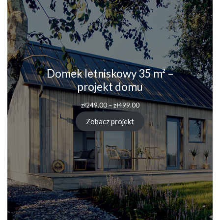
Domek letniskowy 35 m² –
projekt domu
zł
249.00
–
zł
499.00
Zobacz projekt