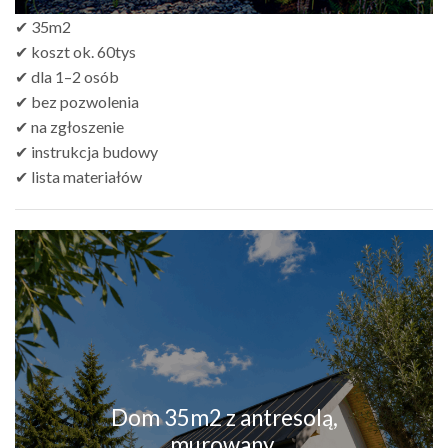
✔ 35m2
✔ koszt ok. 60tys
✔ dla 1–2 osób
✔ bez pozwolenia
✔ na zgłoszenie
✔ instrukcja budowy
✔ lista materiałów
Dom 35m2 z antresolą,
murowany.