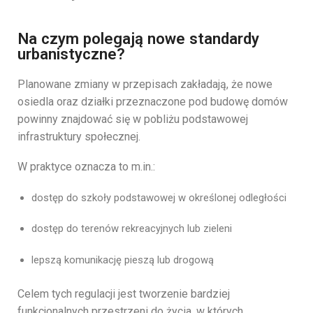
Na czym polegają nowe standardy
urbanistyczne?
Planowane
zmiany
w
przepisach
zakładają,
że
nowe
osiedla
oraz
działki
przeznaczone
pod
budowę
domów
powinny
znajdować
się
w
pobliżu
podstawowej
infrastruktury
społecznej.
W
praktyce
oznacza
to
m.
in.:
dostęp
do
szkoły
podstawowej
w
określonej
odległości
dostęp
do
terenów
rekreacyjnych
lub
zieleni
lepszą
komunikację
pieszą
lub
drogową
Celem
tych
regulacji
jest
tworzenie
bardziej
funkcjonalnych
przestrzeni
do
życia,
w
których