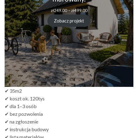
zł
249.00
–
zł
499.00
Zobacz projekt
✔ 35m2
✔ koszt ok. 120tys
✔ dla 1–3 osób
✔ bez pozwolenia
✔ na zgłoszenie
✔ instrukcja budowy
✔ lista materiałów