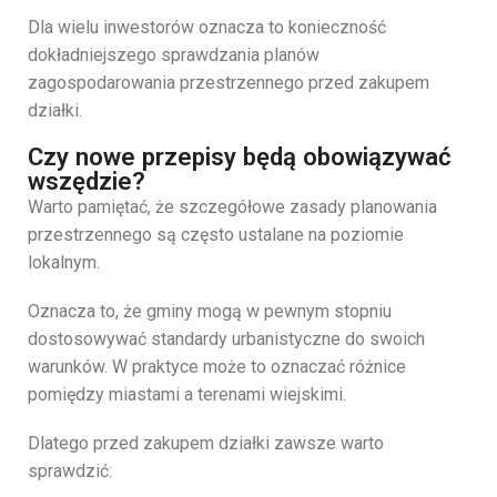
Dla
wielu
inwestorów
oznacza
to
konieczność
dokładniejszego
sprawdzania
planów
zagospodarowania
przestrzennego
przed
zakupem
działki.
Czy nowe przepisy będą obowiązywać
wszędzie?
Warto
pamiętać,
że
szczegółowe
zasady
planowania
przestrzennego
są
często
ustalane
na
poziomie
lokalnym.
Oznacza
to,
że
gminy
mogą
w
pewnym
stopniu
dostosowywać
standardy
urbanistyczne
do
swoich
warunków.
W
praktyce
może
to
oznaczać
różnice
pomiędzy
miastami
a
terenami
wiejskimi.
Dlatego
przed
zakupem
działki
zawsze
warto
sprawdzić: