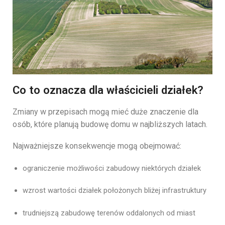
Co to oznacza dla właścicieli działek?
Zmiany
w
przepisach
mogą
mieć
duże
znaczenie
dla
osób,
które
planują
budowę
domu
w
najbliższych
latach.
Najważniejsze
konsekwencje
mogą
obejmować:
ograniczenie
możliwości
zabudowy
niektórych
działek
wzrost
wartości
działek
położonych
bliżej
infrastruktury
trudniejszą
zabudowę
terenów
oddalonych
od
miast