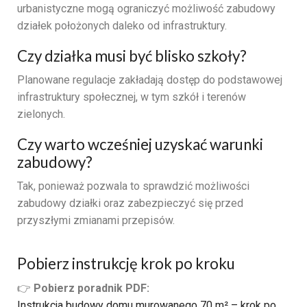
urbanistyczne
mogą
ograniczyć
możliwość
zabudowy
działek
położonych
daleko
od
infrastruktury.
Czy
działka
musi
być
blisko
szkoły?
Planowane
regulacje
zakładają
dostęp
do
podstawowej
infrastruktury
społecznej,
w
tym
szkół
i
terenów
zielonych.
Czy
warto
wcześniej
uzyskać
warunki
zabudowy?
Tak,
ponieważ
pozwala
to
sprawdzić
możliwości
zabudowy
działki
oraz
zabezpieczyć
się
przed
przyszłymi
zmianami
przepisów.
Pobierz instrukcję krok po kroku
👉
Pobierz poradnik PDF:
Instrukcja budowy domu murowanego 70 m² – krok po