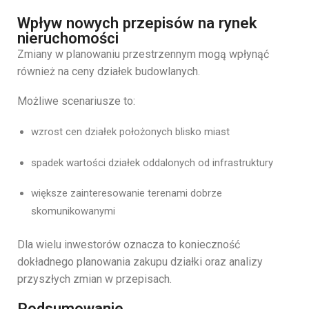
Wpływ nowych przepisów na rynek
nieruchomości
Zmiany
w
planowaniu
przestrzennym
mogą
wpłynąć
również
na
ceny
działek
budowlanych.
Możliwe
scenariusze
to:
wzrost
cen
działek
położonych
blisko
miast
spadek
wartości
działek
oddalonych
od
infrastruktury
większe
zainteresowanie
terenami
dobrze
skomunikowanymi
Dla
wielu
inwestorów
oznacza
to
konieczność
dokładnego
planowania
zakupu
działki
oraz
analizy
przyszłych
zmian
w
przepisach.
Podsumowanie