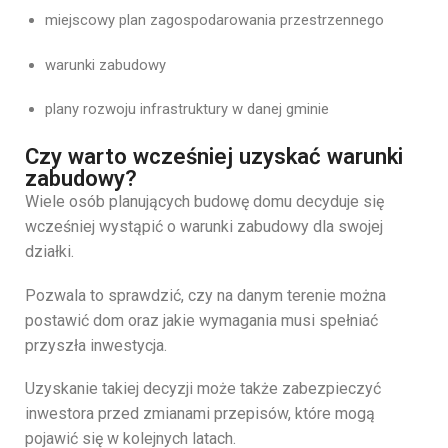
miejscowy
plan
zagospodarowania
przestrzennego
warunki
zabudowy
plany
rozwoju
infrastruktury
w
danej
gminie
Czy warto wcześniej uzyskać warunki
zabudowy?
Wiele
osób
planujących
budowę
domu
decyduje
się
wcześniej
wystąpić
o
warunki
zabudowy
dla
swojej
działki.
Pozwala
to
sprawdzić,
czy
na
danym
terenie
można
postawić
dom
oraz
jakie
wymagania
musi
spełniać
przyszła
inwestycja.
Uzyskanie
takiej
decyzji
może
także
zabezpieczyć
inwestora
przed
zmianami
przepisów,
które
mogą
pojawić
się
w
kolejnych
latach.