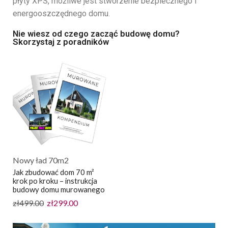
płyty XPS, możliwe jest stworzenie bezpiecznego i
energooszczędnego domu.
Nie wiesz od czego zacząć budowę domu?
Skorzystaj z poradników
Nowy ład 70m2
Jak zbudować dom 70 m²
krok po kroku – instrukcja
budowy domu murowanego
zł
499.00
zł
299.00