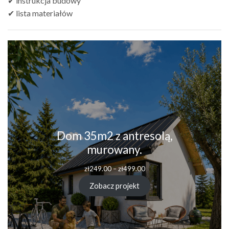
✔ instrukcja budowy
✔ lista materiałów
Dom 35m2 z antresolą,
murowany.
zł
249.00
–
zł
499.00
Zobacz projekt