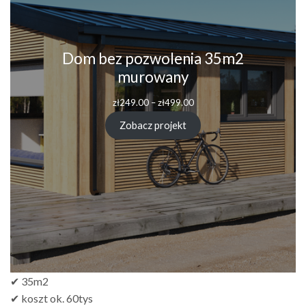
Dom bez pozwolenia 35m2
murowany
zł
249.00
–
zł
499.00
Zobacz projekt
✔ 35m2
✔ koszt ok. 60tys