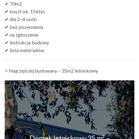
✔ 70m2
✔ koszt ok. 156tys
✔ dla 2–4 osób
✔ bez pozwolenia
✔ na zgłoszenie
✔ instrukcja budowy
✔ lista materiałów
⭐ Najczęściej budowany – 35m2 letniskowy
Domek letniskowy 35 m² –