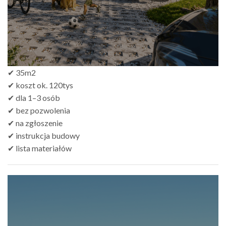
✔ 35m2
✔ koszt ok. 120tys
✔ dla 1–3 osób
✔ bez pozwolenia
✔ na zgłoszenie
✔ instrukcja budowy
✔ lista materiałów