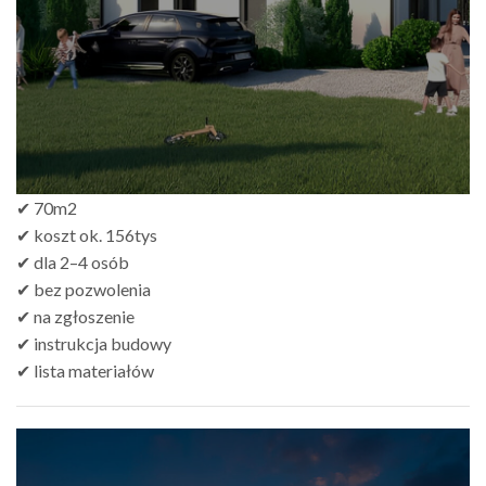
✔ 70m2
✔ koszt ok. 156tys
✔ dla 2–4 osób
✔ bez pozwolenia
✔ na zgłoszenie
✔ instrukcja budowy
✔ lista materiałów