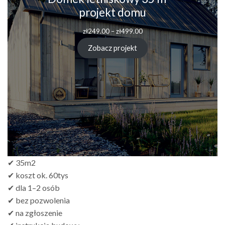
projekt domu
zł
249.00
–
zł
499.00
Zobacz projekt
✔ 35m2
✔ koszt ok. 60tys
✔ dla 1–2 osób
✔ bez pozwolenia
✔ na zgłoszenie