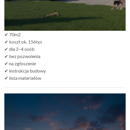
✔ 70m2
✔ koszt ok. 156tys
✔ dla 2–4 osób
✔ bez pozwolenia
✔ na zgłoszenie
✔ instrukcja budowy
✔ lista materiałów