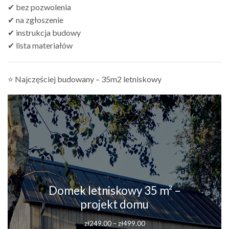
✔ bez pozwolenia
✔ na zgłoszenie
✔ instrukcja budowy
✔ lista materiałów
⭐ Najczęściej budowany – 35m2 letniskowy
Domek letniskowy 35 m² –
projekt domu
Zakres
zł
249.00
–
zł
499.00