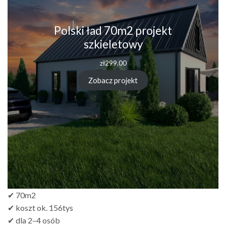
Polski ład 70m2 projekt
szkieletowy
zł
299.00
Zobacz projekt
✔ 70m2
✔ koszt ok. 156tys
✔ dla 2–4 osób