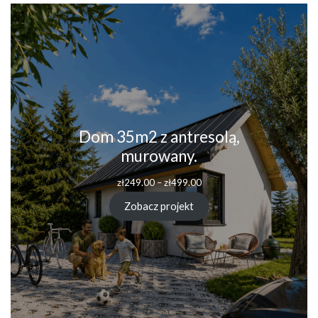
Dom 35m2 z antresolą,
murowany.
Zakres
zł
249.00
–
zł
499.00
cen:
od
Zobacz projekt
zł249.00
do
zł499.00