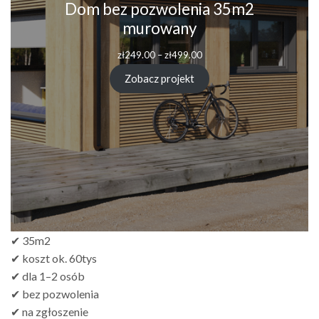
Dom bez pozwolenia 35m2
murowany
Zakres
zł
249.00
–
zł
499.00
cen:
od
Zobacz projekt
zł249.00
do
zł499.00
✔ 35m2
✔ koszt ok. 60tys
✔ dla 1–2 osób
✔ bez pozwolenia
✔ na zgłoszenie