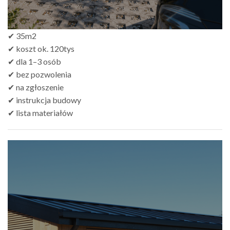
✔ 35m2
✔ koszt ok. 120tys
✔ dla 1–3 osób
✔ bez pozwolenia
✔ na zgłoszenie
✔ instrukcja budowy
✔ lista materiałów