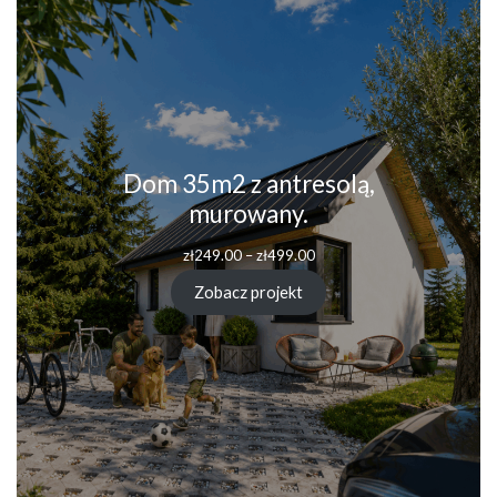
Dom 35m2 z antresolą,
murowany.
zł
249.00
–
zł
499.00
Zobacz projekt