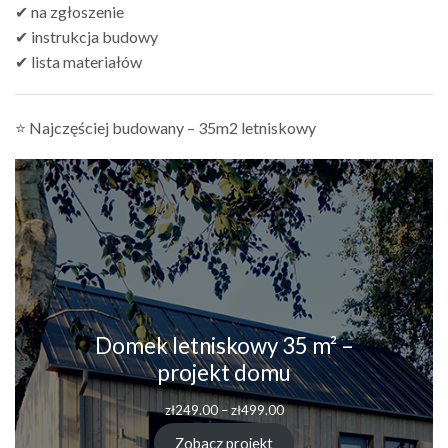
✔ na zgłoszenie
✔ instrukcja budowy
✔ lista materiałów
⭐ Najczęściej budowany – 35m2 letniskowy
Domek letniskowy 35 m² –
projekt domu
zł
249.00
–
zł
499.00
Zobacz projekt