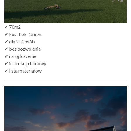
✔ 70m2
✔ koszt ok. 156tys
✔ dla 2–4 osób
✔ bez pozwolenia
✔ na zgłoszenie
✔ instrukcja budowy
✔ lista materiałów