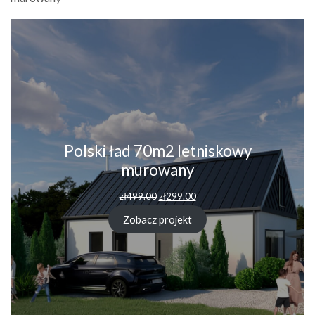
Polski ład 70m2 letniskowy
murowany
zł
499.00
zł
299.00
Zobacz projekt