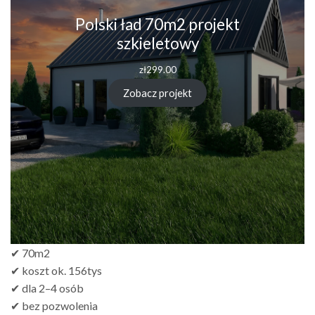
Polski ład 70m2 projekt
szkieletowy
zł
299.00
Zobacz projekt
✔ 70m2
✔ koszt ok. 156tys
✔ dla 2–4 osób
✔ bez pozwolenia