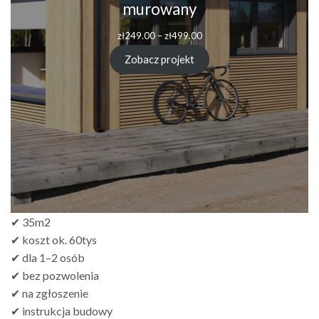
murowany
zł
249.00
–
zł
499.00
Zobacz projekt
✔ 35m2
✔ koszt ok. 60tys
✔ dla 1–2 osób
✔ bez pozwolenia
✔ na zgłoszenie
✔ instrukcja budowy