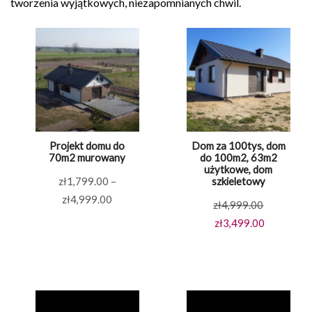
tworzenia wyjątkowych, niezapomnianych chwil.
Projekt domu do
Dom za 100tys, dom
70m2 murowany
do 100m2, 63m2
użytkowe, dom
zł
1,799.00
–
szkieletowy
Zakres
zł
4,999.00
Pierwotna
zł
4,999.00
cen:
cena
Aktualna
zł
3,499.00
od
wynosiła:
cena
zł1,799.00
zł4,999.00
wynosi:
do
zł3,499.00
zł4,999.00