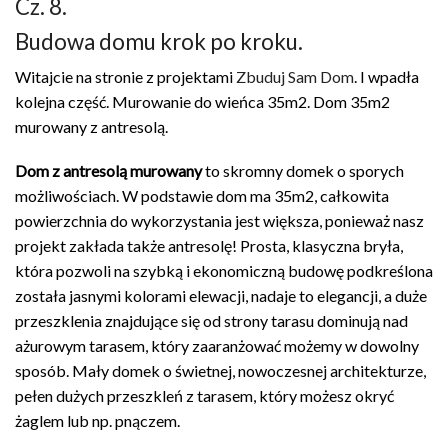
Cz. 8.
Budowa domu krok po kroku.
Witajcie na stronie z projektami
Zbuduj Sam Dom
. I wpadła
kolejna część. Murowanie do wieńca 35m2. Dom 35m2
murowany z antresolą.
Dom z antresolą murowany
to skromny domek o sporych
możliwościach. W podstawie dom ma 35m2, całkowita
powierzchnia do wykorzystania jest większa, ponieważ nasz
projekt zakłada także antresolę! Prosta, klasyczna bryła,
która pozwoli na szybką i ekonomiczną budowę podkreślona
została jasnymi kolorami elewacji, nadaje to elegancji, a duże
przeszklenia znajdujące się od strony tarasu dominują nad
ażurowym tarasem, który zaaranżować możemy w dowolny
sposób. Mały domek o świetnej, nowoczesnej architekturze,
pełen dużych przeszkleń z tarasem, który możesz okryć
żaglem lub np. pnączem.