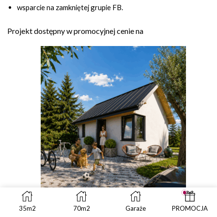
wsparcie na zamkniętej grupie FB.
Projekt dostępny w promocyjnej cenie na
Dom 35m2 z antresolą, murowany.
35m2
70m2
Garaże
PROMOCJA
Zakres