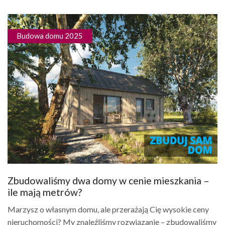
Budowa domu 2025
Zbudowaliśmy dwa domy w cenie mieszkania –
ile mają metrów?
Marzysz o własnym domu, ale przerażają Cię wysokie ceny
nieruchomości? My znaleźliśmy rozwiązanie – zbudowaliśmy