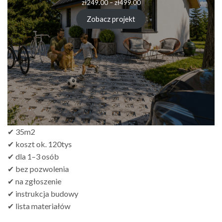
Zakres
zł
249.00
–
zł
499.00
cen:
od
Zobacz projekt
zł249.00
do
zł499.00
✔ 35m2
✔ koszt ok. 120tys
✔ dla 1–3 osób
✔ bez pozwolenia
✔ na zgłoszenie
✔ instrukcja budowy
✔ lista materiałów