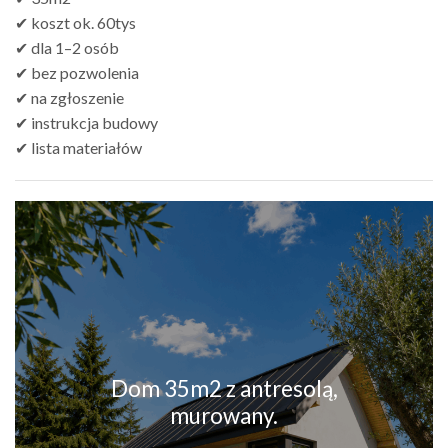
✔ koszt ok. 60tys
✔ dla 1–2 osób
✔ bez pozwolenia
✔ na zgłoszenie
✔ instrukcja budowy
✔ lista materiałów
Dom 35m2 z antresolą,
murowany.