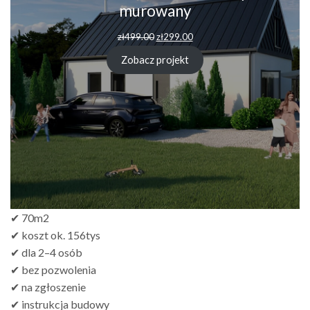
murowany
Pierwotna
Aktualna
zł
499.00
zł
299.00
cena
cena
wynosiła:
wynosi:
Zobacz projekt
zł499.00.
zł299.00.
✔ 70m2
✔ koszt ok. 156tys
✔ dla 2–4 osób
✔ bez pozwolenia
✔ na zgłoszenie
✔ instrukcja budowy