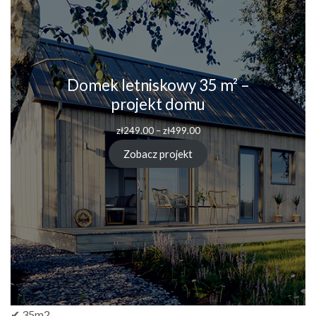
Domek letniskowy 35 m² –
projekt domu
Zakres
zł
249.00
–
zł
499.00
cen:
od
Zobacz projekt
zł249.00
do
zł499.00
✔ 35m2