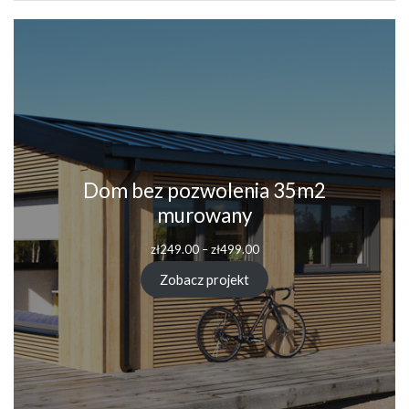
Dom bez pozwolenia 35m2
murowany
Zakres
zł
249.00
–
zł
499.00
cen:
od
Zobacz projekt
zł249.00
do
zł499.00