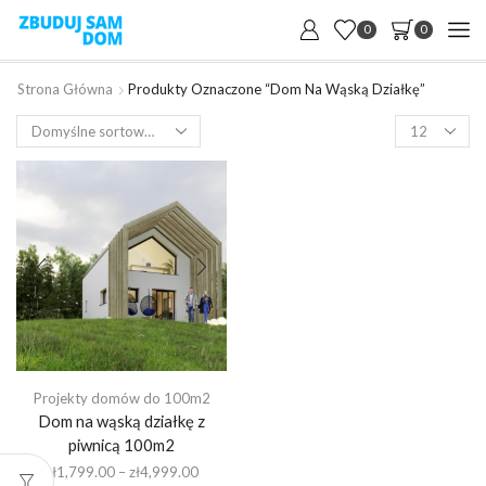
0
0
Strona Główna
Produkty Oznaczone “dom Na Wąską Działkę”
Products
per
page
Projekty domów do 100m2
Dom na wąską działkę z
piwnicą 100m2
Zakres
zł
1,799.00
–
zł
4,999.00