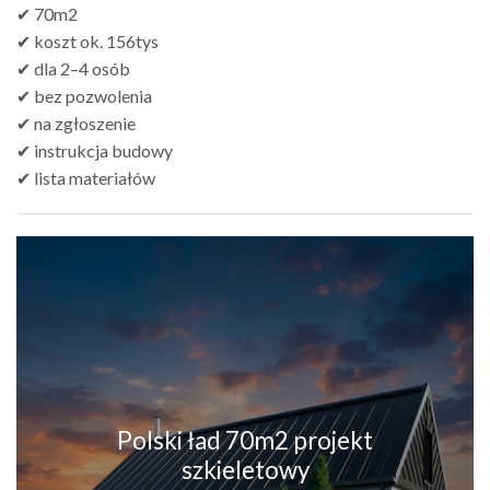
✔ 70m2
✔ koszt ok. 156tys
✔ dla 2–4 osób
✔ bez pozwolenia
✔ na zgłoszenie
✔ instrukcja budowy
✔ lista materiałów
Polski ład 70m2 projekt
szkieletowy