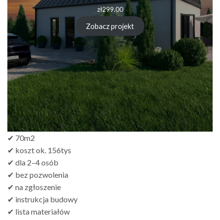
zł
299.00
Zobacz projekt
✔ 70m2
✔ koszt ok. 156tys
✔ dla 2–4 osób
✔ bez pozwolenia
✔ na zgłoszenie
✔ instrukcja budowy
✔ lista materiałów