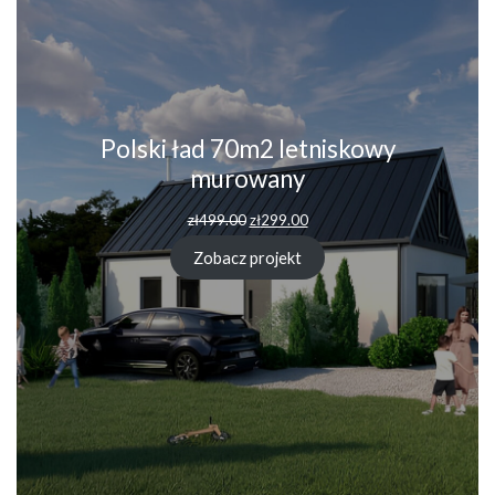
Polski ład 70m2 letniskowy
murowany
zł
499.00
zł
299.00
Zobacz projekt