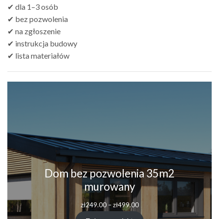
✔ dla 1–3 osób
✔ bez pozwolenia
✔ na zgłoszenie
✔ instrukcja budowy
✔ lista materiałów
Dom bez pozwolenia 35m2
murowany
zł
249.00
–
zł
499.00