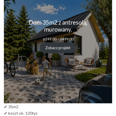
Dom 35m2 z antresolą,
murowany.
zł
249.00
–
zł
499.00
Zobacz projekt
✔ 35m2
✔ koszt ok. 120tys