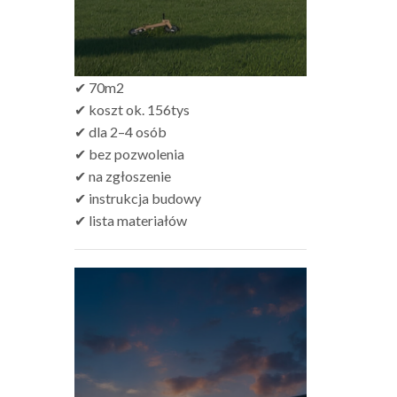
✔ 70m2
✔ koszt ok. 156tys
✔ dla 2–4 osób
✔ bez pozwolenia
✔ na zgłoszenie
✔ instrukcja budowy
✔ lista materiałów