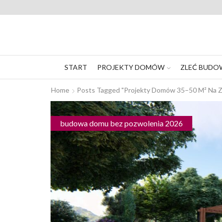
START
PROJEKTY DOMÓW
ZLEĆ BUDO
Home
Posts Tagged "projekty Domów 35–50 M² Na Z
budowa domu bez pozwolenia 2026