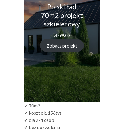
Polski ład
70m2 projekt
szkieletowy
zł
299.00
Zobacz projekt
✔ 70m2
✔ koszt ok. 156tys
✔ dla 2–4 osób
✔ bez pozwolenia