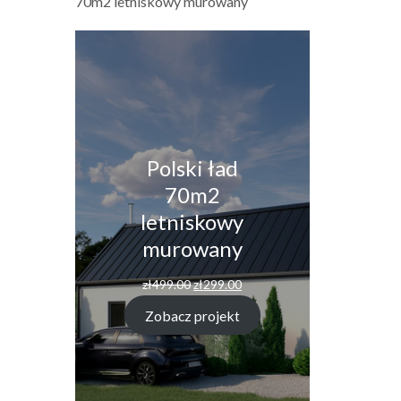
70m2 letniskowy murowany
Polski ład
70m2
letniskowy
murowany
Pierwotna
Aktualna
zł
499.00
zł
299.00
cena
cena
wynosiła:
wynosi:
Zobacz projekt
zł499.00.
zł299.00.