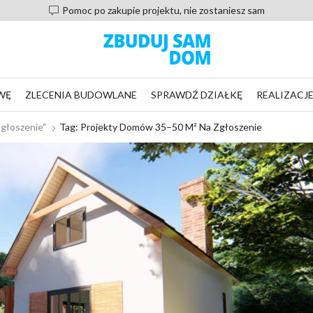
Pomoc po zakupie projektu, nie zostaniesz sam
WĘ
ZLECENIA BUDOWLANE
SPRAWDŹ DZIAŁKĘ
REALIZACJ
głoszenie"
Tag: Projekty Domów 35–50 M² Na Zgłoszenie