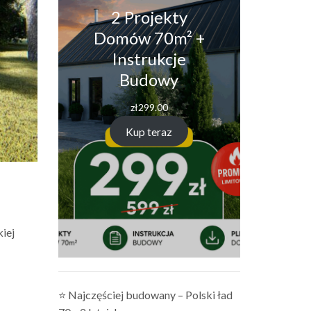
2 Projekty
Domów 70m² +
Instrukcje
Budowy
zł
299.00
Kup teraz
iej
⭐ Najczęściej budowany – Polski ład