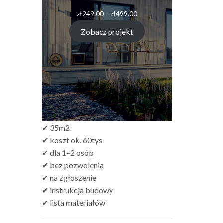
Zakres
zł
249.00
–
zł
499.00
cen:
od
Zobacz projekt
zł249.00
do
zł499.00
✔ 35m2
✔ koszt ok. 60tys
✔ dla 1–2 osób
✔ bez pozwolenia
✔ na zgłoszenie
✔ instrukcja budowy
✔ lista materiałów