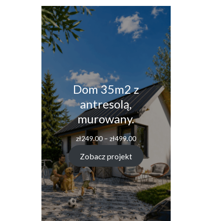
Dom 35m2 z
antresolą,
murowany.
Zakres
zł
249.00
–
zł
499.00
cen:
od
Zobacz projekt
zł249.00
do
zł499.00