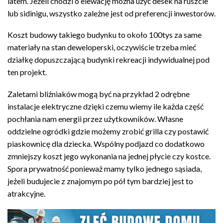
latem. Jeżeli chodzi o elewację można użyć desek na ruszcie
lub sidinigu, wszystko zależne jest od preferencji inwestorów.
Koszt budowy takiego budynku to około 100tys za same
materiały na stan deweloperski, oczywiście trzeba mieć
działkę dopuszczającą budynki rekreacji indywidualnej pod
ten projekt.
Zaletami bliźniaków mogą być na przykład 2 odrębne
instalacje elektryczne dzięki czemu wiemy ile każda część
pochłania nam energii przez użytkowników. Własne
oddzielne ogródki gdzie możemy zrobić grilla czy postawić
piaskownicę dla dziecka. Wspólny podjazd co dodatkowo
zmniejszy koszt jego wykonania na jednej płycie czy kostce.
Spora prywatność ponieważ mamy tylko jednego sąsiada,
jeżeli budujecie z znajomym po pół tym bardziej jest to
atrakcyjne.