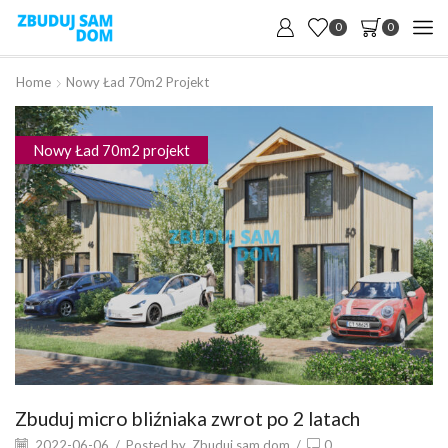
0
0
Home
Nowy Ład 70m2 Projekt
Nowy Ład 70m2 projekt
Zbuduj micro bliźniaka zwrot po 2 latach
2022-06-06
/
Posted by
Zbuduj sam dom
/
0