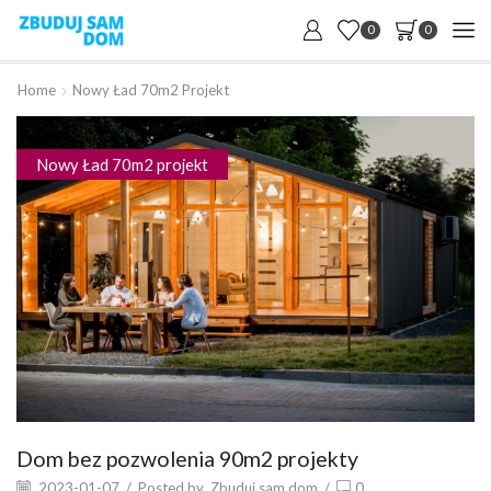
0
0
Home
Nowy Ład 70m2 Projekt
Nowy Ład 70m2 projekt
Dom bez pozwolenia 90m2 projekty
2023-01-07
/
Posted by
Zbuduj sam dom
/
0