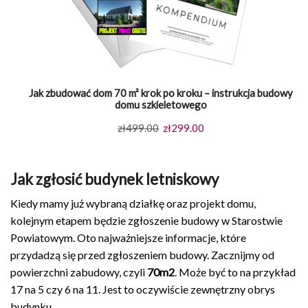
Jak zbudować dom 70 m² krok po kroku – instrukcja budowy
domu szkieletowego
Pierwotna
Aktualna
zł
499.00
zł
299.00
cena
cena
wynosiła:
wynosi:
Jak zgłosić budynek letniskowy
zł499.00.
zł299.00.
Kiedy mamy już wybraną działkę oraz projekt domu,
kolejnym etapem będzie zgłoszenie budowy w Starostwie
Powiatowym. Oto najważniejsze informacje, które
przydadzą się przed zgłoszeniem budowy. Zacznijmy od
powierzchni zabudowy, czyli
70m2
. Może być to na przykład
17 na 5 czy 6 na 11. Jest to oczywiście zewnętrzny obrys
budynku.