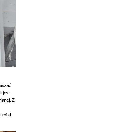
łaszać
 jest
lanej. Z
e miał