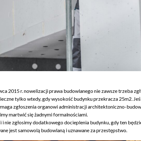
ca 2015 r. nowelizacji prawa budowlanego nie zawsze trzeba zg
eczne tylko wtedy, gdy wysokość budynku przekracza 25m2. Jeśli
wymaga zgłoszenia organowi administracji architektoniczno-budow
imy martwić się żadnymi formalnościami.
i i nie zgłosimy dodatkowego docieplenia budynku, gdy ten będzi
wane jest samowolą budowlaną i uznawane za przestępstwo.