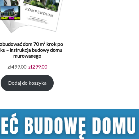
 zbudować dom 70 m² krok po
ku – instrukcja budowy domu
murowanego
Pierwotna
Aktualna
zł
499.00
zł
299.00
cena
cena
Dodaj do koszyka
wynosiła:
wynosi:
zł499.00.
zł299.00.