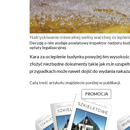
Natryskiwanie mineralnej wełny warstwy ociepleni
Decyzję o nim wydaje powiatowy inspektor nadzoru budo
opłaty legalizacyjnej.
Kara za ocieplenie budynku powyżej 6m wysokości
złożyć niezbędne dokumenty takie jak m.in uzupeł
przypadkach może nawet dojść do wydania nakazu
Całą treść artykułu znajdziecie poniżej w publikacji.
PRODUKT
PROMOCJA
W
PROMOCJI