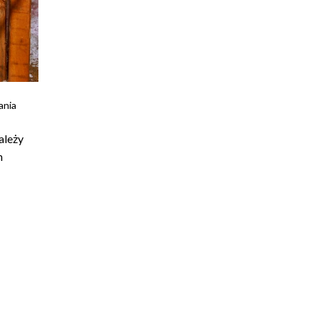
ania
ależy
h