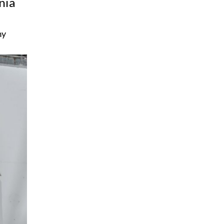
nia
my