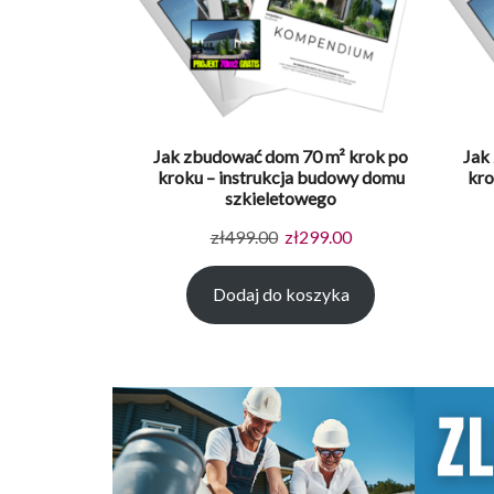
Jak zbudować dom 70 m² krok po
Jak
kroku – instrukcja budowy domu
kro
szkieletowego
Pierwotna
Aktualna
zł
499.00
zł
299.00
cena
cena
Dodaj do koszyka
wynosiła:
wynosi:
zł499.00.
zł299.00.