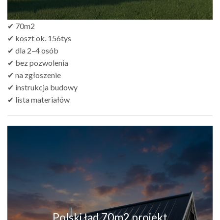
✔ 70m2
✔ koszt ok. 156tys
✔ dla 2–4 osób
✔ bez pozwolenia
✔ na zgłoszenie
✔ instrukcja budowy
✔ lista materiałów
Polski ład 70m2 projekt