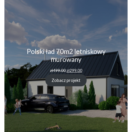
Polski ład 70m2 letniskowy
murowany
zł
499.00
zł
299.00
Zobacz projekt