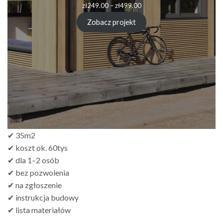
zł
249.00
–
zł
499.00
Zobacz projekt
✔ 35m2
✔ koszt ok. 60tys
✔ dla 1–2 osób
✔ bez pozwolenia
✔ na zgłoszenie
✔ instrukcja budowy
✔ lista materiałów