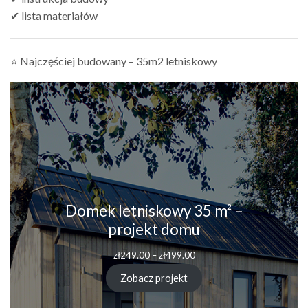
✔ lista materiałów
⭐ Najczęściej budowany – 35m2 letniskowy
Domek letniskowy 35 m² –
projekt domu
zł
249.00
–
zł
499.00
Zobacz projekt