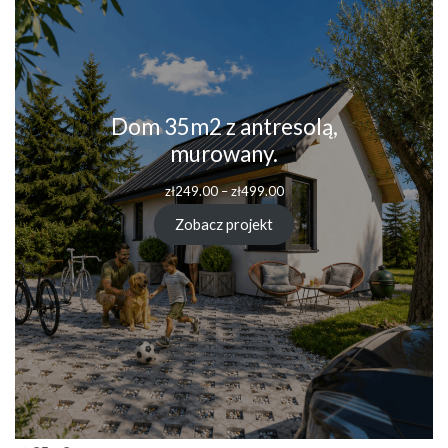
Dom 35m2 z antresolą,
murowany.
zł
249.00
–
zł
499.00
Zobacz projekt