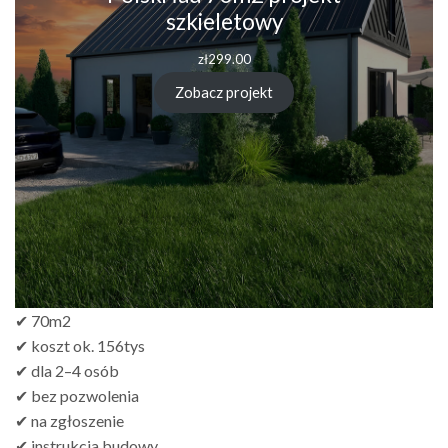
szkieletowy
zł
299.00
Zobacz projekt
✔ 70m2
✔ koszt ok. 156tys
✔ dla 2–4 osób
✔ bez pozwolenia
✔ na zgłoszenie
✔ instrukcja budowy