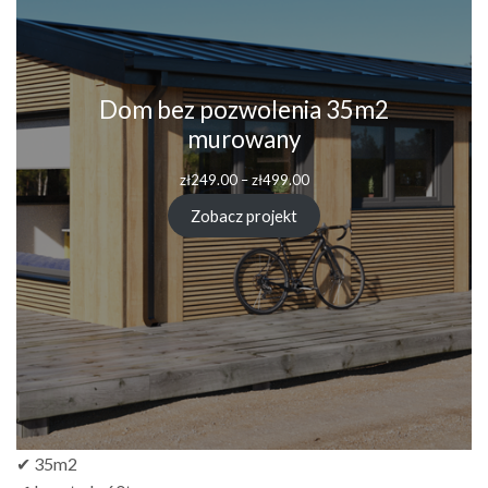
Dom bez pozwolenia 35m2
murowany
zł
249.00
–
zł
499.00
Zobacz projekt
✔ 35m2