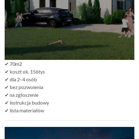
✔ 70m2
✔ koszt ok. 156tys
✔ dla 2–4 osób
✔ bez pozwolenia
✔ na zgłoszenie
✔ instrukcja budowy
✔ lista materiałów