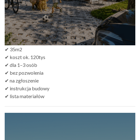
✔ 35m2
✔ koszt ok. 120tys
✔ dla 1–3 osób
✔ bez pozwolenia
✔ na zgłoszenie
✔ instrukcja budowy
✔ lista materiałów