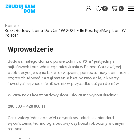
0
0
Home
Koszt Budowy Domu Do 70m² W 2026 – Ile Kosztuje Mały Dom W
Polsce?
Wprowadzenie
Budowa małego domu o powierzchni
do 70 m²
jest jedną z
najtańszych form własnego mieszkania w Polsce. Coraz więcej
osób decyduje się na takie rozwiązanie, ponieważ mały dom można
często zbudować
na zgłoszenie bez pozwolenia
, a koszty
inwestycji są znacznie niższe niż w przypadku dużych domów.
W
2026 roku koszt budowy domu do 70 m²
wynosi średnio:
280 000 – 420 000 zł
Cena zależy jednak od wielu czynników, takich jak standard
wykończenia, technologia budowy czy koszt robocizny w danym
regionie.