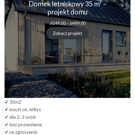
Domek letniskowy 35 m² –
projekt domu
zł
249.00
–
zł
499.00
Zobacz projekt
✔ 35m2
✔ koszt ok. 60tys
✔ dla 1–2 osób
✔ bez pozwolenia
✔ na zgłoszenie