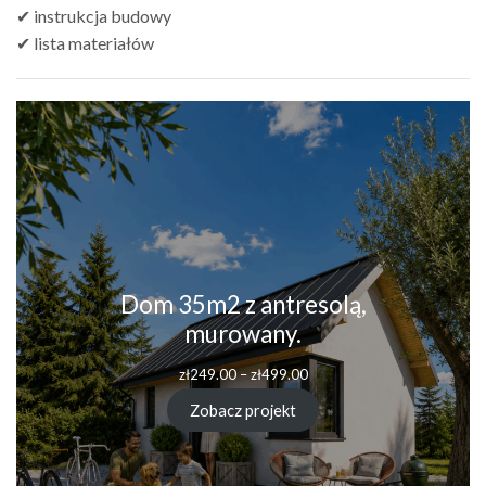
✔ instrukcja budowy
✔ lista materiałów
Dom 35m2 z antresolą,
murowany.
zł
249.00
–
zł
499.00
Zobacz projekt