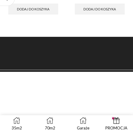
cena
cena
cena
cena
wynosiła:
wynosi:
wynosiła:
wynosi:
DODAJ DO KOSZYKA
DODAJ DO KOSZYKA
zł499.00.
zł249.00.
zł499.00.
zł249.00.
35m2
70m2
Garaże
PROMOCJA