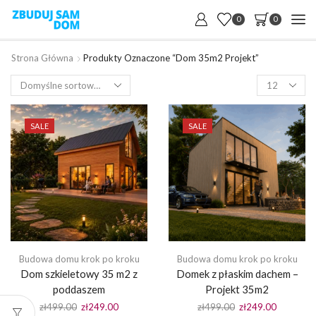
0
0
Strona Główna
Produkty Oznaczone “dom 35m2 Projekt”
Products
per
page
SALE
SALE
Budowa domu krok po kroku
Budowa domu krok po kroku
Dom szkieletowy 35 m2 z
Domek z płaskim dachem –
poddaszem
Projekt 35m2
Pierwotna
Aktualna
Pierwotna
Aktualna
zł
499.00
zł
249.00
zł
499.00
zł
249.00