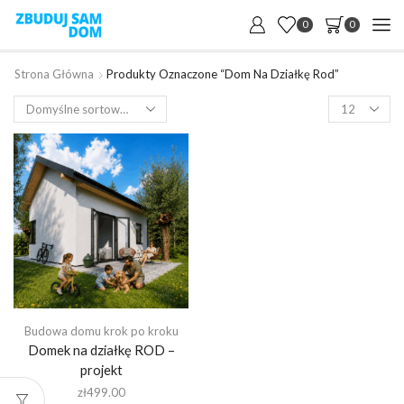
0
0
Strona Główna
Produkty Oznaczone “dom Na Działkę Rod”
Products
per
page
Budowa domu krok po kroku
Domek na działkę ROD –
projekt
zł
499.00