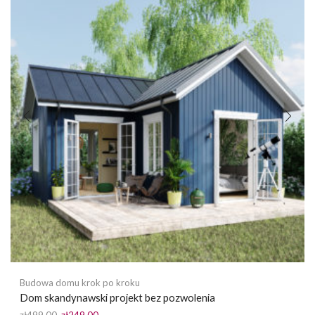
Budowa domu krok po kroku
Dom skandynawski projekt bez pozwolenia
Pierwotna
Aktualna
zł
499.00
zł
249.00