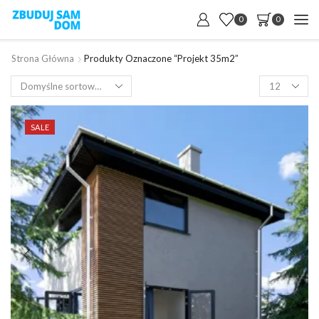
0
0
Strona Główna
Produkty Oznaczone “projekt 35m2”
Products
per
page
SALE