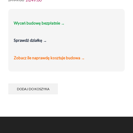
cena
cena
wynosiła:
wynosi:
zł499.00.
zł249.00.
Wyceń budowę bezpłatnie →
Sprawdź działkę →
Zobacz ile naprawdę kosztuje budowa →
DODAJ DO KOSZYKA