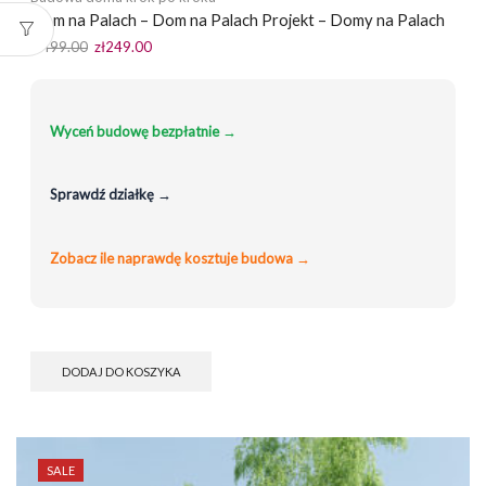
Dom na Palach – Dom na Palach Projekt – Domy na Palach
Pierwotna
Aktualna
zł
499.00
zł
249.00
cena
cena
wynosiła:
wynosi:
zł499.00.
zł249.00.
Wyceń budowę bezpłatnie →
Sprawdź działkę →
Zobacz ile naprawdę kosztuje budowa →
DODAJ DO KOSZYKA
SALE