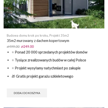
Budowa domu krok po kroku
,
Projekt 35m2
35m2 murowany z dachem kopertowym
Pierwotna
Aktualna
zł
499.00
zł
249.00
cena
cena
⭐
Ponad 20 000 sprzedanych projektów domów
wynosiła:
wynosi:
⭐
Tysiące zrealizowanych budów w całej Polsce
zł499.00.
zł249.00.
⭐
Projekt wysyłamy natychmiast po zakupie
🎁
Gratis projekt garażu szkieletowego
DODAJ DO KOSZYKA