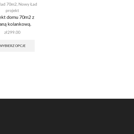
ład 70m2
,
Nowy Ład
projekt
ekt domu 70m2 z
ianą kolankową.
zł
299.00
Ten
produkt
WYBIERZ OPCJE
ma
wiele
wariantów.
Opcje
można
wybrać
na
stronie
produktu