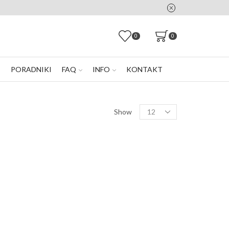
0
0
E
PORADNIKI
FAQ
INFO
KONTAKT
Products
Show
per
page