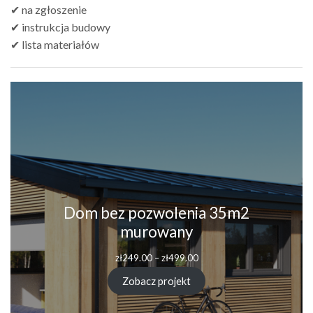
✔ na zgłoszenie
✔ instrukcja budowy
✔ lista materiałów
Dom bez pozwolenia 35m2
murowany
Zakres
zł
249.00
–
zł
499.00
cen:
od
Zobacz projekt
zł249.00
do
zł499.00