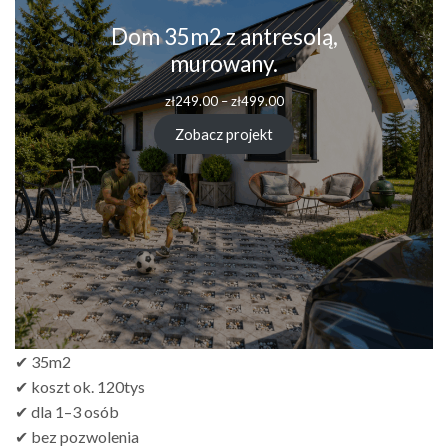
Dom 35m2 z antresolą,
murowany.
Zakres
zł
249.00
–
zł
499.00
cen:
od
Zobacz projekt
zł249.00
do
zł499.00
✔ 35m2
✔ koszt ok. 120tys
✔ dla 1–3 osób
✔ bez pozwolenia