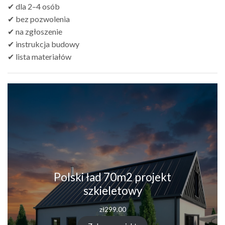
✔ dla 2–4 osób
✔ bez pozwolenia
✔ na zgłoszenie
✔ instrukcja budowy
✔ lista materiałów
Polski ład 70m2 projekt
szkieletowy
zł
299.00