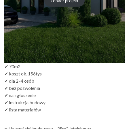
Zobacz projekt
✔ 70m2
✔ koszt ok. 156tys
✔ dla 2–4 osób
✔ bez pozwolenia
✔ na zgłoszenie
✔ instrukcja budowy
✔ lista materiałów
⭐ Najczęściej budowany – 35m2 letniskowy