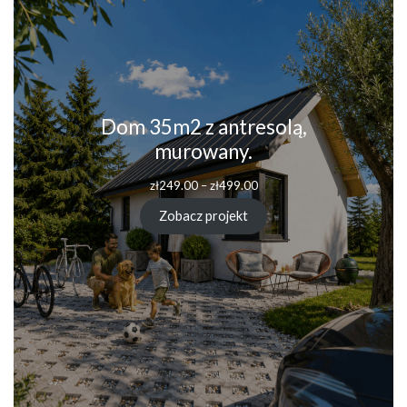
Dom 35m2 z antresolą,
murowany.
zł
249.00
–
zł
499.00
Zobacz projekt