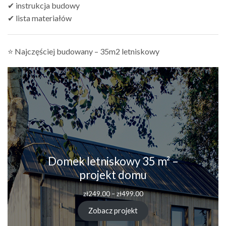
✔ instrukcja budowy
✔ lista materiałów
⭐ Najczęściej budowany – 35m2 letniskowy
Domek letniskowy 35 m² –
projekt domu
zł
249.00
–
zł
499.00
Zobacz projekt