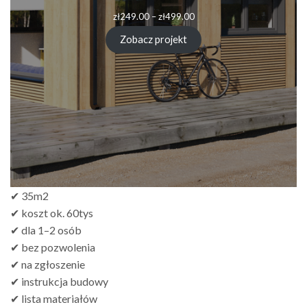
zł
249.00
–
zł
499.00
Zobacz projekt
✔ 35m2
✔ koszt ok. 60tys
✔ dla 1–2 osób
✔ bez pozwolenia
✔ na zgłoszenie
✔ instrukcja budowy
✔ lista materiałów