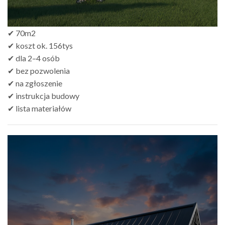
✔ 70m2
✔ koszt ok. 156tys
✔ dla 2–4 osób
✔ bez pozwolenia
✔ na zgłoszenie
✔ instrukcja budowy
✔ lista materiałów