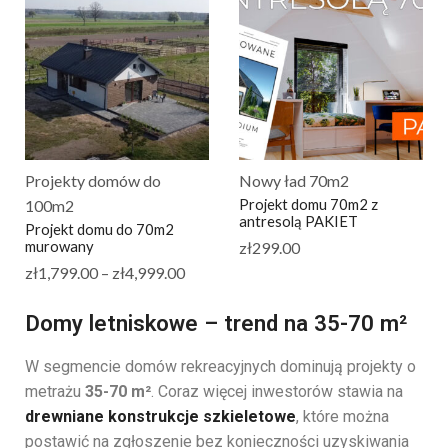
Projekty domów do
Nowy ład 70m2
Projekt domu 70m2 z
100m2
antresolą PAKIET
Projekt domu do 70m2
murowany
zł
299.00
zł
1,799.00
–
zł
4,999.00
Domy letniskowe – trend na 35-70 m²
W segmencie domów rekreacyjnych dominują projekty o
metrażu
35-70 m²
. Coraz więcej inwestorów stawia na
drewniane konstrukcje szkieletowe
, które można
postawić na zgłoszenie bez konieczności uzyskiwania