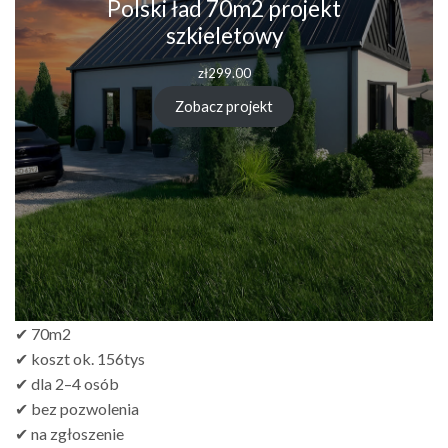
Polski ład 70m2 projekt
szkieletowy
zł
299.00
Zobacz projekt
✔ 70m2
✔ koszt ok. 156tys
✔ dla 2–4 osób
✔ bez pozwolenia
✔ na zgłoszenie