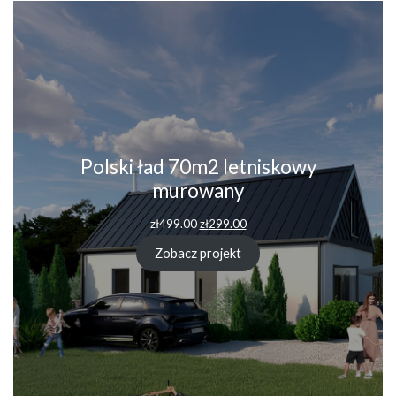
Polski ład 70m2 letniskowy
murowany
zł
499.00
zł
299.00
Zobacz projekt