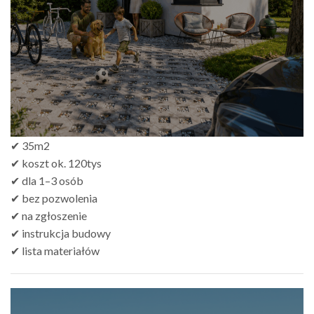
do
zł499.00
✔ 35m2
✔ koszt ok. 120tys
✔ dla 1–3 osób
✔ bez pozwolenia
✔ na zgłoszenie
✔ instrukcja budowy
✔ lista materiałów