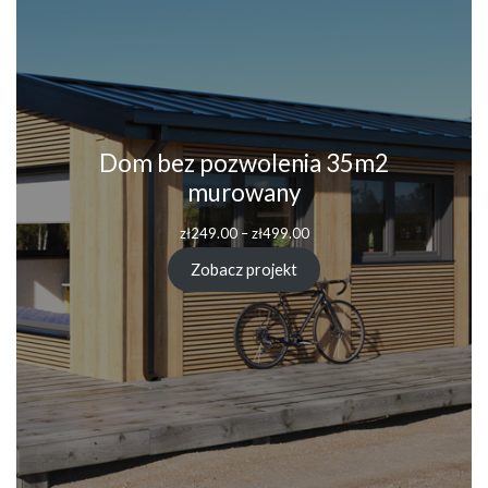
Dom bez pozwolenia 35m2
murowany
Zakres
zł
249.00
–
zł
499.00
cen:
od
Zobacz projekt
zł249.00
do
zł499.00