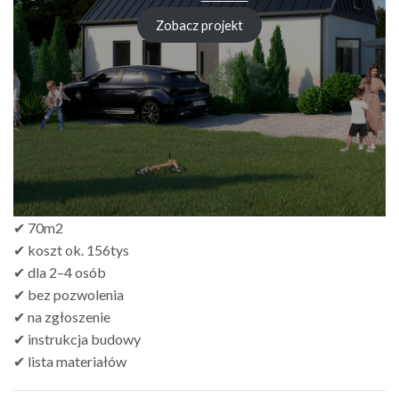
cena
cena
wynosiła:
wynosi:
Zobacz projekt
zł499.00.
zł299.00.
✔ 70m2
✔ koszt ok. 156tys
✔ dla 2–4 osób
✔ bez pozwolenia
✔ na zgłoszenie
✔ instrukcja budowy
✔ lista materiałów