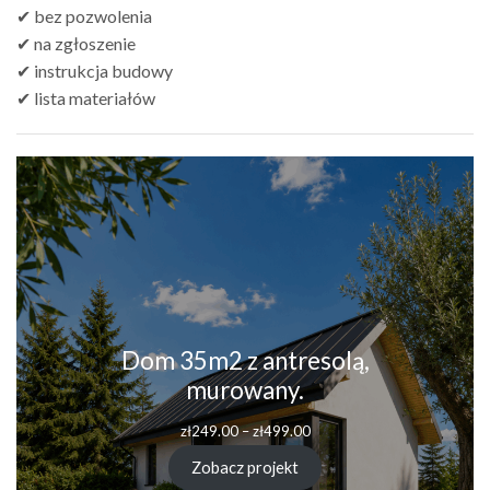
✔ bez pozwolenia
✔ na zgłoszenie
✔ instrukcja budowy
✔ lista materiałów
Dom 35m2 z antresolą,
murowany.
Zakres
zł
249.00
–
zł
499.00
cen:
od
Zobacz projekt
zł249.00