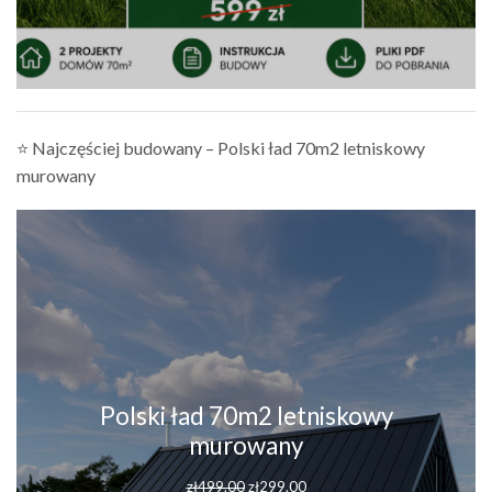
⭐ Najczęściej budowany – Polski ład 70m2 letniskowy
murowany
Polski ład 70m2 letniskowy
murowany
Pierwotna
Aktualna
zł
499.00
zł
299.00