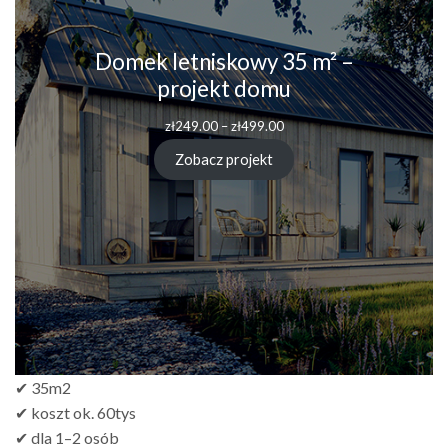
Domek letniskowy 35 m² –
projekt domu
Zakres
zł
249.00
–
zł
499.00
cen:
od
Zobacz projekt
zł249.00
do
zł499.00
✔ 35m2
✔ koszt ok. 60tys
✔ dla 1–2 osób