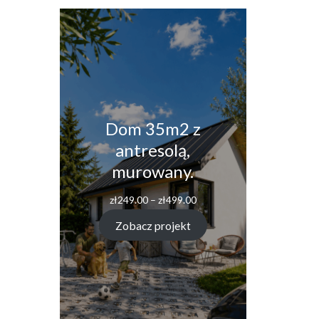
Dom 35m2 z
antresolą,
murowany.
Zakres
zł
249.00
–
zł
499.00
cen:
od
Zobacz projekt
zł249.00
do
zł499.00