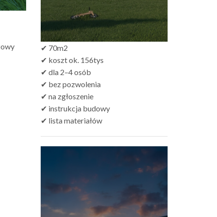
czowy
✔ 70m2
✔ koszt ok. 156tys
✔ dla 2–4 osób
✔ bez pozwolenia
✔ na zgłoszenie
✔ instrukcja budowy
✔ lista materiałów