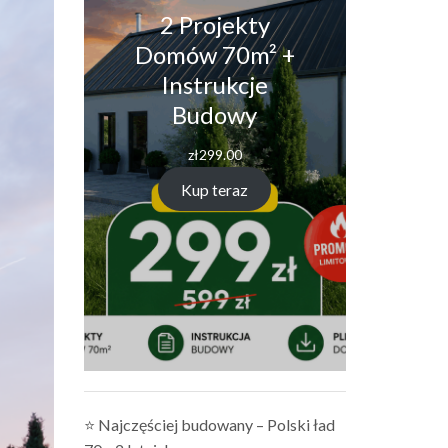
2 Projekty
Domów 70m² +
Instrukcje
Budowy
zł
299.00
Kup teraz
⭐ Najczęściej budowany – Polski ład