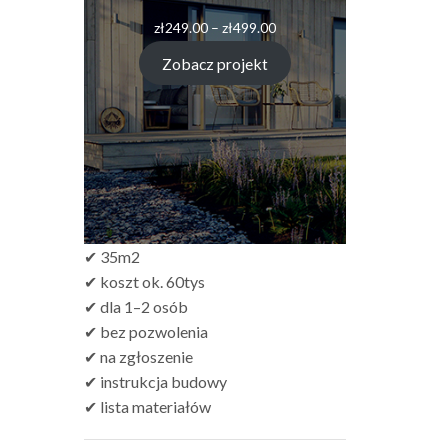
Zakres
zł
249.00
–
zł
499.00
cen:
od
Zobacz projekt
zł249.00
do
zł499.00
✔ 35m2
✔ koszt ok. 60tys
✔ dla 1–2 osób
✔ bez pozwolenia
✔ na zgłoszenie
✔ instrukcja budowy
✔ lista materiałów