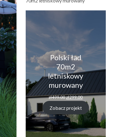
70m2 letniskowy murowany
Polski ład
70m2
letniskowy
murowany
Pierwotna
Aktualna
zł
499.00
zł
299.00
cena
cena
wynosiła:
wynosi:
Zobacz projekt
zł499.00.
zł299.00.