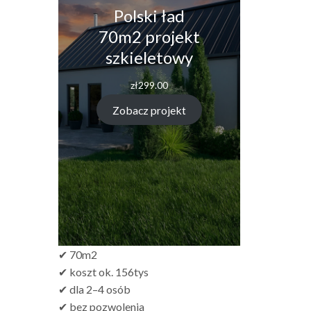
Polski ład
70m2 projekt
szkieletowy
zł
299.00
Zobacz projekt
✔ 70m2
✔ koszt ok. 156tys
✔ dla 2–4 osób
✔ bez pozwolenia