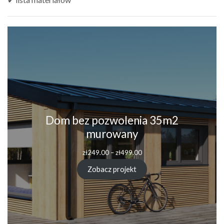
Dom bez pozwolenia 35m2
murowany
Zakres
zł
249.00
–
zł
499.00
cen:
od
Zobacz projekt
zł249.00
do
zł499.00