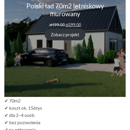
Polski ład 70m2 letniskowy
murowany
Pierwotna
Aktualna
zł
499.00
zł
299.00
cena
cena
wynosiła:
wynosi:
Zobacz projekt
zł499.00.
zł299.00.
✔ 70m2
✔ koszt ok. 156tys
✔ dla 2–4 osób
✔ bez pozwolenia
✔ na zgłoszenie