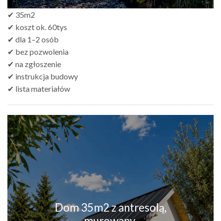
✔ 35m2
✔ koszt ok. 60tys
✔ dla 1–2 osób
✔ bez pozwolenia
✔ na zgłoszenie
✔ instrukcja budowy
✔ lista materiałów
Dom 35m2 z antresolą,
murowany.