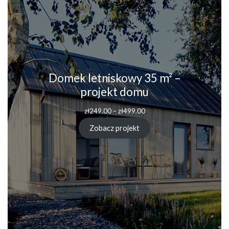
Domek letniskowy 35 m² –
projekt domu
Zakres
zł
249.00
–
zł
499.00
cen:
od
Zobacz projekt
zł249.00
do
zł499.00