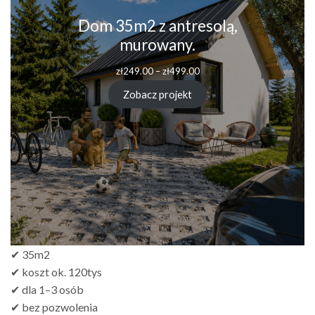
Dom 35m2 z antresolą,
murowany.
Zakres
zł
249.00
–
zł
499.00
cen:
od
Zobacz projekt
zł249.00
do
zł499.00
✔ 35m2
✔ koszt ok. 120tys
✔ dla 1–3 osób
✔ bez pozwolenia