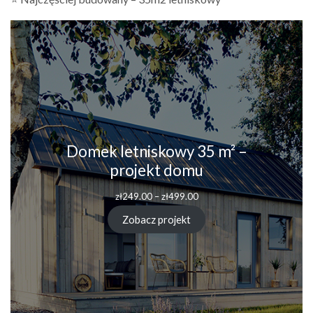
Domek letniskowy 35 m² –
projekt domu
Zakres
zł
249.00
–
zł
499.00
cen:
od
Zobacz projekt
zł249.00
do
zł499.00