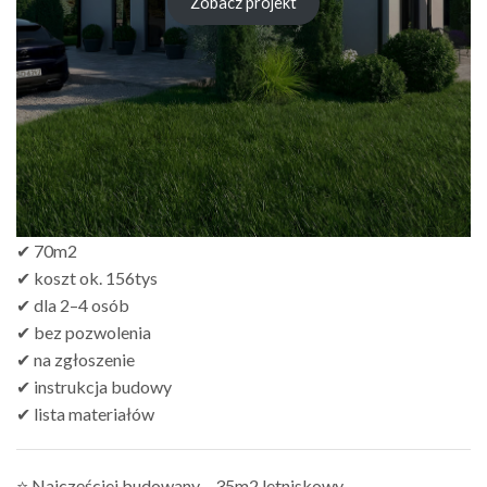
Zobacz projekt
✔ 70m2
✔ koszt ok. 156tys
✔ dla 2–4 osób
✔ bez pozwolenia
✔ na zgłoszenie
✔ instrukcja budowy
✔ lista materiałów
⭐ Najczęściej budowany – 35m2 letniskowy