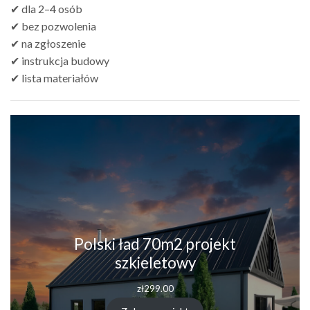
✔ dla 2–4 osób
✔ bez pozwolenia
✔ na zgłoszenie
✔ instrukcja budowy
✔ lista materiałów
Polski ład 70m2 projekt
szkieletowy
zł
299.00