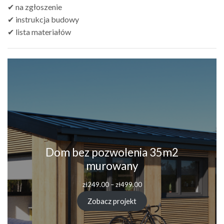
✔ na zgłoszenie
✔ instrukcja budowy
✔ lista materiałów
Dom bez pozwolenia 35m2
murowany
Zakres
zł
249.00
–
zł
499.00
cen:
od
Zobacz projekt
zł249.00
do
zł499.00