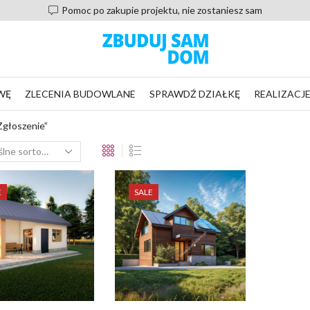
Pomoc po zakupie projektu, nie zostaniesz sam
WĘ
ZLECENIA BUDOWLANE
SPRAWDŹ DZIAŁKĘ
REALIZACJ
głoszenie”
E
SALE