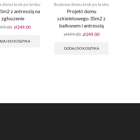
 domu krok po kroku
Budowa domu krok po kroku
m2 z antresolą na
Projekt domu
zgłoszenie
szkieletowego 35m2 z
balkonem i antresolą
Pierwotna
Aktualna
499.00
zł
249.00
cena
cena
Pierwotna
Aktualna
zł
499.00
zł
249.00
wynosiła:
wynosi:
cena
cena
DAJ DO KOSZYKA
zł499.00.
zł249.00.
wynosiła:
wynosi:
DODAJ DO KOSZYKA
zł499.00.
zł249.00.