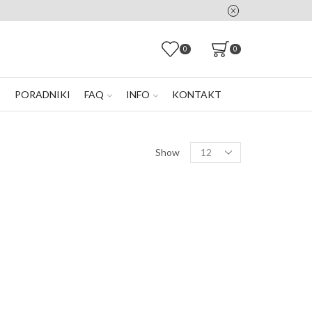
0
0
E
PORADNIKI
FAQ
INFO
KONTAKT
Products
Show
per
page