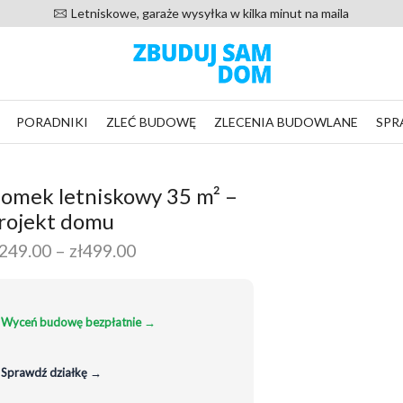
20 000 zadowolonych klientów od 2016 roku
PORADNIKI
ZLEĆ BUDOWĘ
ZLECENIA BUDOWLANE
SPR
omek letniskowy 35 m² –
rojekt domu
Zakres
249.00
–
zł
499.00
cen:
od
zł249.00
Wyceń budowę bezpłatnie →
do
zł499.00
Sprawdź działkę →