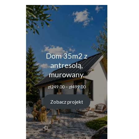
Dom 35m2 z
antresolą,
murowany.
Zakres
zł
249.00
–
zł
499.00
cen:
od
Zobacz projekt
zł249.00
do
zł499.00