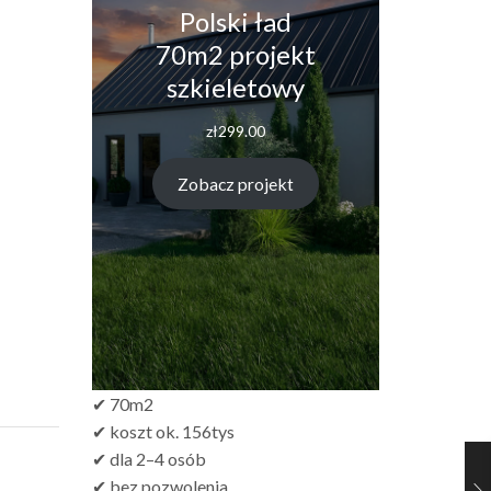
Polski ład
70m2 projekt
szkieletowy
zł
299.00
Zobacz projekt
✔ 70m2
✔ koszt ok. 156tys
✔ dla 2–4 osób
✔ bez pozwolenia