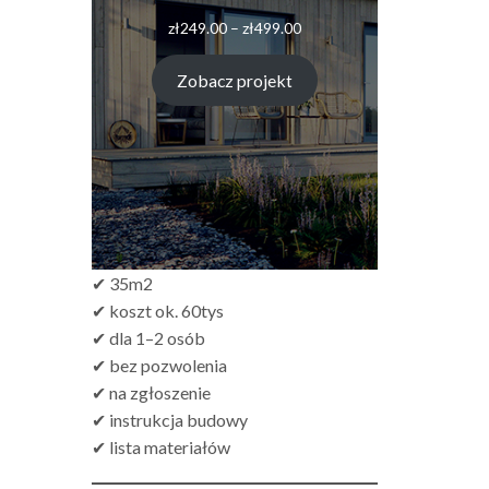
Zakres
zł
249.00
–
zł
499.00
cen:
od
Zobacz projekt
zł249.00
do
zł499.00
✔ 35m2
✔ koszt ok. 60tys
✔ dla 1–2 osób
✔ bez pozwolenia
✔ na zgłoszenie
✔ instrukcja budowy
✔ lista materiałów