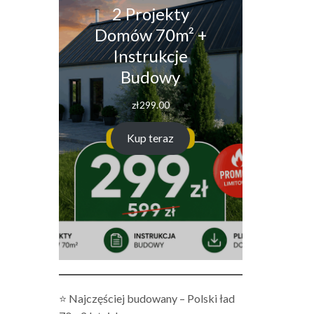
2 Projekty
Domów 70m² +
Instrukcje
Budowy
zł
299.00
Kup teraz
⭐ Najczęściej budowany – Polski ład