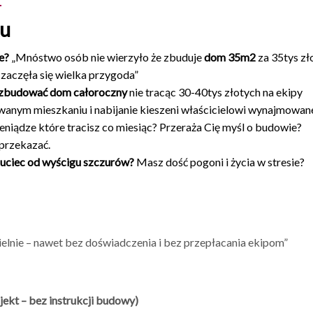
ku
e?
„Mnóstwo osób nie wierzyło że zbuduje
dom 35m2
za 35tys zł
 zaczęła się wielka przygoda”
 zbudować dom całoroczny
nie tracąc 30-40tys złotych na ekipy
anym mieszkaniu i nabijanie kieszeni właścicielowi wynajmowa
eniądze które tracisz co miesiąc? Przeraża Cię myśl o budowie?
 przekazać.
i uciec od wyścigu szczurów?
Masz dość pogoni i życia w stresie?
lnie – nawet bez doświadczenia i bez przepłacania ekipom”
kt – bez instrukcji budowy)