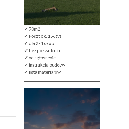
✔ 70m2
✔ koszt ok. 156tys
✔ dla 2–4 osób
✔ bez pozwolenia
✔ na zgłoszenie
✔ instrukcja budowy
✔ lista materiałów