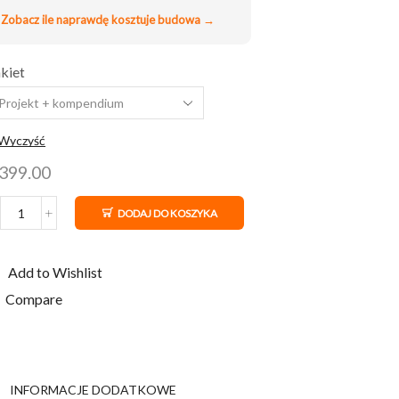
Zobacz ile naprawdę kosztuje budowa →
kiet
Wyczyść
399.00
DODAJ DO KOSZYKA
ilość
Domek
letniskowy
Add to Wishlist
35
m²
Compare
–
projekt
domu
INFORMACJE DODATKOWE