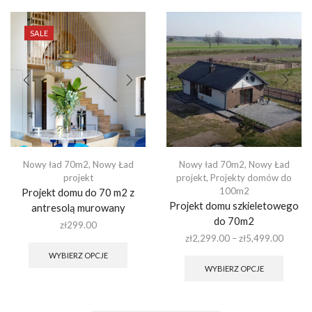
wariantów.
warian
Opcje
Opcje
można
można
SALE
wybrać
wybra
na
na
stronie
stronie
produktu
produk
Nowy ład 70m2
,
Nowy Ład
Nowy ład 70m2
,
Nowy Ład
projekt
projekt
,
Projekty domów do
100m2
Projekt domu do 70 m2 z
Projekt domu szkieletowego
antresolą murowany
do 70m2
zł
299.00
Ten
Zakres
zł
2,299.00
–
zł
5,499.00
produkt
cen:
Ten
WYBIERZ OPCJE
ma
od
produk
WYBIERZ OPCJE
wiele
zł2,29
ma
wariantów.
do
wiele
Opcje
zł5,49
warian