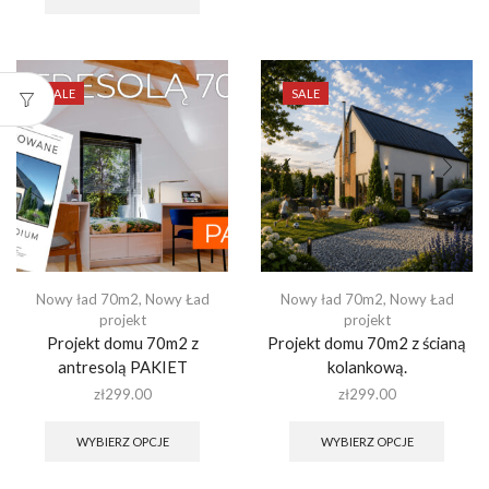
wiele
ma
warian
wiele
Opcje
wariantów.
można
Opcje
wybra
można
SALE
SALE
na
wybrać
stronie
na
produk
stronie
produktu
Nowy ład 70m2
,
Nowy Ład
Nowy ład 70m2
,
Nowy Ład
projekt
projekt
Projekt domu 70m2 z
Projekt domu 70m2 z ścianą
antresolą PAKIET
kolankową.
zł
299.00
zł
299.00
Ten
Ten
produkt
produk
WYBIERZ OPCJE
WYBIERZ OPCJE
ma
ma
wiele
wiele