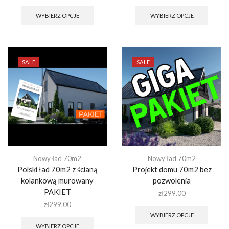
Ten
Ten
produkt
produk
WYBIERZ OPCJE
WYBIERZ OPCJE
ma
ma
wiele
wiele
wariantów.
warian
Opcje
Opcje
można
można
SALE
SALE
wybrać
wybra
na
na
stronie
stronie
produktu
produk
Nowy ład 70m2
Nowy ład 70m2
Polski ład 70m2 z ścianą
Projekt domu 70m2 bez
kolankową murowany
pozwolenia
PAKIET
zł
299.00
Ten
zł
299.00
produk
Ten
WYBIERZ OPCJE
ma
produkt
WYBIERZ OPCJE