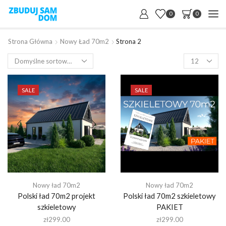
0
0
Strona Główna
Nowy Ład 70m2
Strona 2
Products
per
page
SALE
SALE
Nowy ład 70m2
Nowy ład 70m2
Polski ład 70m2 projekt
Polski ład 70m2 szkieletowy
szkieletowy
PAKIET
zł
299.00
zł
299.00